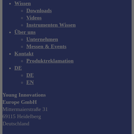
Wissen
Downloads
Videos
Instrumenten Wissen
Über uns
Unternehmen
Messen & Events
Kontakt
Produktreklamation
DE
DE
EN
Young Innovations
Europe GmbH
Mittermaierstraße 31
69115 Heidelberg
Deutschland