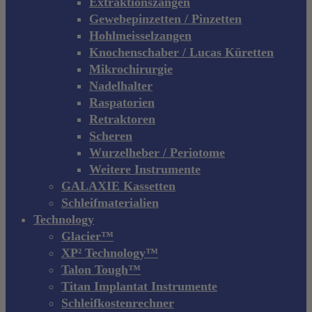
Extraktionszangen
Gewebepinzetten / Pinzetten
Hohlmeisselzangen
Knochenschaber / Lucas Küretten
Mikrochirurgie
Nadelhalter
Raspatorien
Retraktoren
Scheren
Wurzelheber / Periotome
Weitere Instrumente
GALAXIE Kassetten
Schleifmaterialien
Technology
Glacier™
XP² Technology™
Talon Tough™
Titan Implantat Instrumente
Schleifkostenrechner