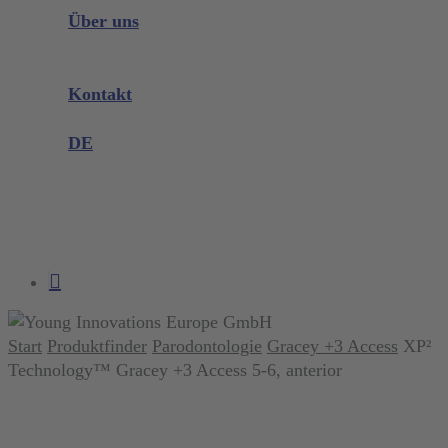
Instrumenten Wissen
Über uns
Unternehmen
Messen & Events
Kontakt
Produktreklamation
DE
DE
EN
search
account
Start
Produktfinder
Parodontologie
Gracey +3 Access
XP²
Technology™ Gracey +3 Access 5-6, anterior