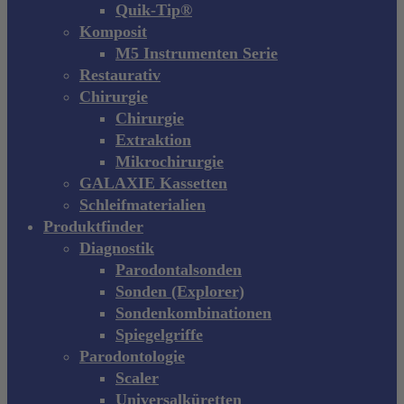
Quik-Tip®
Komposit
M5 Instrumenten Serie
Restaurativ
Chirurgie
Chirurgie
Extraktion
Mikrochirurgie
GALAXIE Kassetten
Schleifmaterialien
Produktfinder
Diagnostik
Parodontalsonden
Sonden (Explorer)
Sondenkombinationen
Spiegelgriffe
Parodontologie
Scaler
Universalküretten