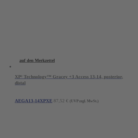
auf den Merkzettel
XP² Technology™ Gracey +3 Access 13-14, posterior,
distal
AEGA13-14XPXE
87,52
€
(UVP zzgl. MwSt.)