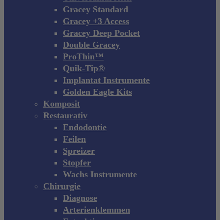
Gracey Standard
Gracey +3 Access
Gracey Deep Pocket
Double Gracey
ProThin™
Quik-Tip®
Implantat Instrumente
Golden Eagle Kits
Komposit
Restaurativ
Endodontie
Feilen
Spreizer
Stopfer
Wachs Instrumente
Chirurgie
Diagnose
Arterienklemmen