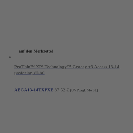
auf den Merkzettel
ProThin™ XP² Technology™ Gracey +3 Access 13-14,
posterior, distal
AEGA13-14TXPXE
87,52
€
(UVP zzgl. MwSt.)