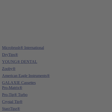
Tel.:
+49 (0) 6221 4345442
Fax: +49 (0) 6221 4539526
E-Mail:
info@ydnt.eu
Microbrush® International
DryTips®
YOUNG® DENTAL
Zooby®
American Eagle Instruments®
GALAXIE Cassettes
Pro-Matrix®
Pro-Tip® Turbo
Crystal Tip®
StarzTipz®