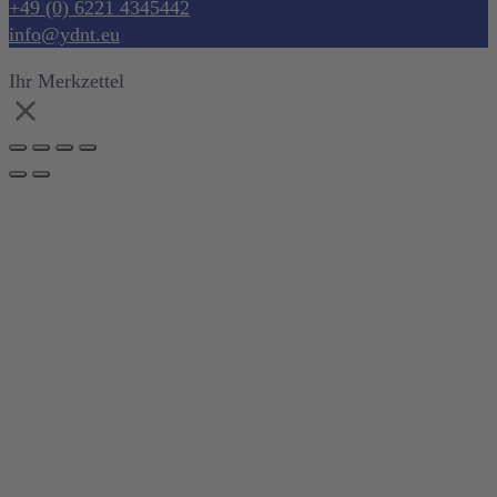
+49 (0) 6221 4345442
info@ydnt.eu
Ihr Merkzettel