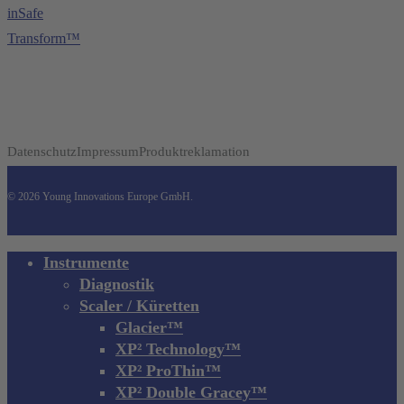
inSafe
Transform™
Datenschutz
Impressum
Produktreklamation
© 2026 Young Innovations Europe GmbH.
Close
Instrumente
Menu
Diagnostik
Scaler / Küretten
Glacier™
XP² Technology™
XP² ProThin™
XP² Double Gracey™