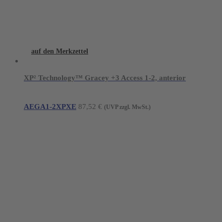
auf den Merkzettel
XP² Technology™ Gracey +3 Access 1-2, anterior
AEGA1-2XPXE
87,52
€
(UVP zzgl. MwSt.)
Young Innovations Europe GmbH
Mittermaierstraße 31
69115 Heidelberg