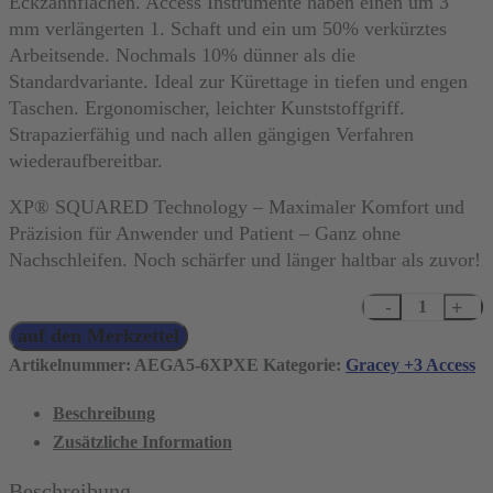
Eckzahnflächen. Access Instrumente haben einen um 3
mm verlängerten 1. Schaft und ein um 50% verkürztes
Arbeitsende. Nochmals 10% dünner als die
Standardvariante. Ideal zur Kürettage in tiefen und engen
Taschen. Ergonomischer, leichter Kunststoffgriff.
Strapazierfähig und nach allen gängigen Verfahren
wiederaufbereitbar.
XP® SQUARED Technology – Maximaler Komfort und
Präzision für Anwender und Patient – Ganz ohne
Nachschleifen. Noch schärfer und länger haltbar als zuvor!
XP²
auf den Merkzettel
Technology™
Gracey
Artikelnummer:
AEGA5-6XPXE
Kategorie:
Gracey +3 Access
+3
Beschreibung
Access
Zusätzliche Information
5-
6,
Beschreibung