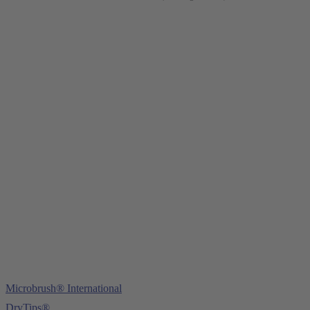
Young Innovations Europe GmbH
Mittermaierstraße 31
69115 Heidelberg
Tel.:
+49 (0) 6221 4345442
Fax: +49 (0) 6221 4539526
E-Mail:
info@ydnt.eu
Microbrush® International
DryTips®