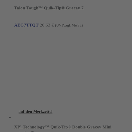
Talon Tough™ Quik-Tip® Gracey 7
AEG7TTQT
20,63
€
(UVP zzgl. MwSt.)
auf den Merkzettel
XP² Technology™ Quik-Tip® Double Gracey Mini,