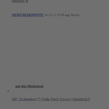
anterior B
AEDGMABXPQTE
42,62
€
(UVP zzgl. MwSt.)
auf den Merkzettel
XP² Technology™ Quik-Tip® Gracey Standard 5