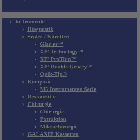
Close
Instrumente
Menu
Diagnostik
Scaler / Küretten
Glacier™
XP² Technology™
XP² ProThin™
XP² Double Gracey™
Quik-Tip®
Komposit
M5 Instrumenten Serie
Restaurativ
Chirurgie
Chirurgie
Extraktion
Mikrochirurgie
GALAXIE Kassetten