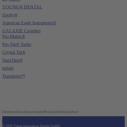
YOUNG® DENTAL
Zooby®
American Eagle Instruments®
GALAXIE Cassettes
Pro-Matrix®
Pro-Tip® Turbo
Crystal Tip®
StarzTipz®
inSafe
Transform™
Datenschutz
Impressum
Produktreklamation
© 2026 Young Innovations Europe GmbH.