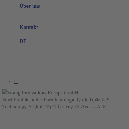
Instrumenten Wissen
Über uns
Unternehmen
Messen & Events
Kontakt
Produktreklamation
DE
DE
EN
search
account
Start
Produktfinder
Parodontologie
Quik-Tip®
XP²
Technology™ Quik-Tip® Gracey +3 Access A15