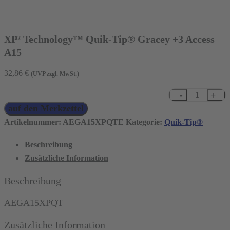
XP² Technology™ Quik-Tip® Gracey +3 Access
A15
32,86
€
(UVP zzgl. MwSt.)
XP²
auf den Merkzettel
Technology™
Quik-
Artikelnummer:
AEGA15XPQTE
Kategorie:
Quik-Tip®
Tip®
Beschreibung
Gracey
Zusätzliche Information
+3
Access
Beschreibung
A15
Menge
AEGA15XPQT
Zusätzliche Information