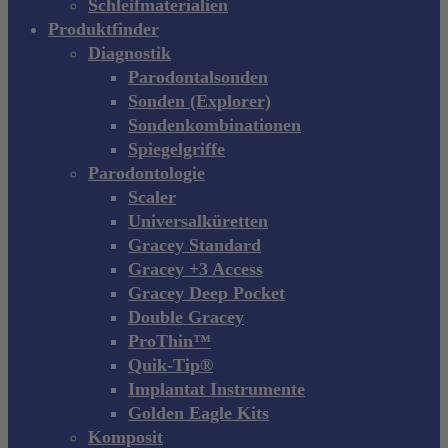
Schleifmaterialien
Produktfinder
Diagnostik
Parodontalsonden
Sonden (Explorer)
Sondenkombinationen
Spiegelgriffe
Parodontologie
Scaler
Universalküretten
Gracey Standard
Gracey +3 Access
Gracey Deep Pocket
Double Gracey
ProThin™
Quik-Tip®
Implantat Instrumente
Golden Eagle Kits
Komposit