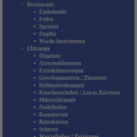
Restaurativ
Endodontie
Feilen
Spreizer
Stopfer
Wachs Instrumente
Chirurgie
Diagnose
Arterienklemmen
Extraktionszangen
Gewebepinzetten / Pinzetten
Hohlmeisselzangen
Knochenschaber / Lucas Küretten
Mikrochirurgie
Nadelhalter
Raspatorien
Retraktoren
Scheren
Wurzelheber / Periotome