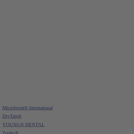
Young Innovations Europe GmbH
Mittermaierstraße 31
69115 Heidelberg
Tel.:
+49 (0) 6221 4345442
Fax: +49 (0) 6221 4539526
E-Mail:
info@ydnt.eu
Microbrush® International
DryTips®
YOUNG® DENTAL
Zooby®