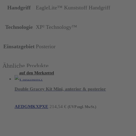
Handgriff
EagleLite™ Kunststoff Handgriff
Technologie
XP² Technology™
Einsatzgebiet
Posterior
Ähnliche Produkte
auf den Merkzettel
Double Gracey Kit Mini, anterior & posterior
AEDGMKXPXE
214,54
€
(UVP zzgl. MwSt.)