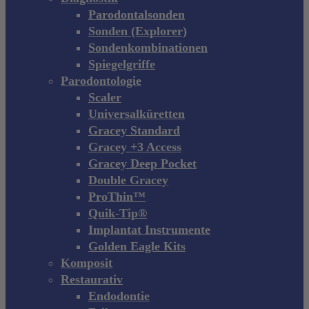
Parodontalsonden
Sonden (Explorer)
Sondenkombinationen
Spiegelgriffe
Parodontologie
Scaler
Universalküretten
Gracey Standard
Gracey +3 Access
Gracey Deep Pocket
Double Gracey
ProThin™
Quik-Tip®
Implantat Instrumente
Golden Eagle Kits
Komposit
Restaurativ
Endodontie