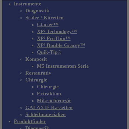
Close
Instrumente
Menu
Diagnostik
Scaler / Küretten
Glacier™
XP² Technology™
XP² ProThin™
XP² Double Gracey™
Quik-Tip®
Komposit
M5 Instrumenten Serie
Restaurativ
Chirurgie
Chirurgie
Extraktion
Mikrochirurgie
GALAXIE Kassetten
Schleifmaterialien
Produktfinder
Diagnostik