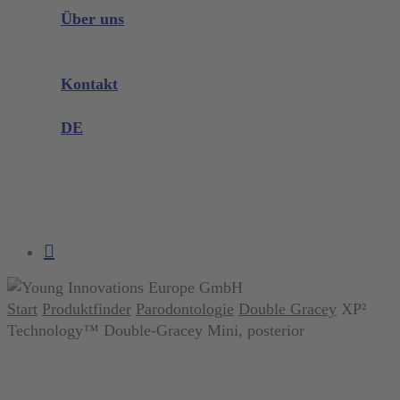
Instrumenten Wissen
Über uns
Unternehmen
Messen & Events
Kontakt
Produktreklamation
DE
DE
EN
search
account
Start
Produktfinder
Parodontologie
Double Gracey
XP²
Technology™ Double-Gracey Mini, posterior