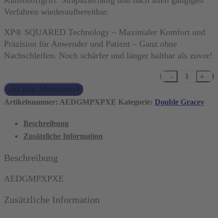
Kunststoffgriff. Strapazierfähig und nach allen gängigen
Verfahren wiederaufbereitbar.
XP® SQUARED Technology – Maximaler Komfort und
Präzision für Anwender und Patient – Ganz ohne
Nachschleifen. Noch schärfer und länger haltbar als zuvor!
XP²
auf den Merkzettel
Technology™
Double-
Artikelnummer:
AEDGMPXPXE
Kategorie:
Double Gracey
Gracey
Beschreibung
Mini,
Zusätzliche Information
posterior
Menge
Beschreibung
AEDGMPXPXE
Zusätzliche Information