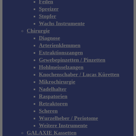
Feilen
Spreizer
Stopfer
Wachs Instrumente
Chirurgie
Diagnose
Arterienklemmen
Extraktionszangen
Gewebepinzetten / Pinzetten
Hohlmeisselzangen
Knochenschaber / Lucas Küretten
Mikrochirurgie
Nadelhalter
Raspatorien
Retraktoren
Scheren
Wurzelheber / Periotome
Weitere Instrumente
GALAXIE Kassetten