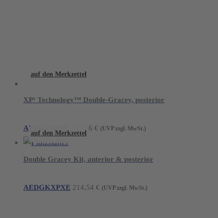
auf den Merkzettel
XP² Technology™ Double-Gracey, posterior
AEDGPXPXE
107,26
€
(UVP zzgl. MwSt.)
auf den Merkzettel
Double Gracey Kit, anterior & posterior
AEDGKXPXE
214,54
€
(UVP zzgl. MwSt.)