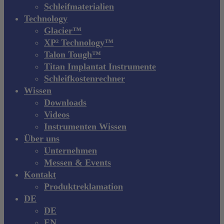
Schleifmaterialien
Technology
Glacier™
XP² Technology™
Talon Tough™
Titan Implantat Instrumente
Schleifkostenrechner
Wissen
Downloads
Videos
Instrumenten Wissen
Über uns
Unternehmen
Messen & Events
Kontakt
Produktreklamation
DE
DE
EN