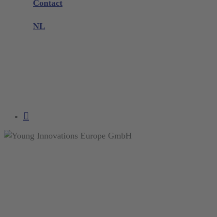
Contact
Productklacht
NL
DE
EN
FR
NL
search
account