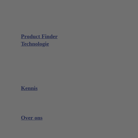
Chirurgie
Extractie
Microchirurgie
GALAXIE Cassettes
Slijpmaterialen
Product Finder
Technologie
Glacier™
XP² Technology™
Talon Tough™
Titanium Implantaatinstrumenten
Slijpkostencalculator
Kennis
Downloads
Videos
Instrument Kennis
Over ons
De Onderneming
Beurzen en evenementen