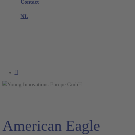
Contact
Productklacht
NL
DE
EN
FR
NL
search
account
American Eagle