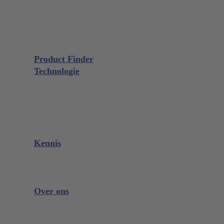
Chirurgie
Extractie
Microchirurgie
GALAXIE Cassettes
Slijpmaterialen
Product Finder
Technologie
Glacier™
XP² Technology™
Talon Tough™
Titanium Implantaatinstrumenten
Slijpkostencalculator
Kennis
Downloads
Videos
Instrument Kennis
Over ons
De Onderneming
Beurzen en evenementen