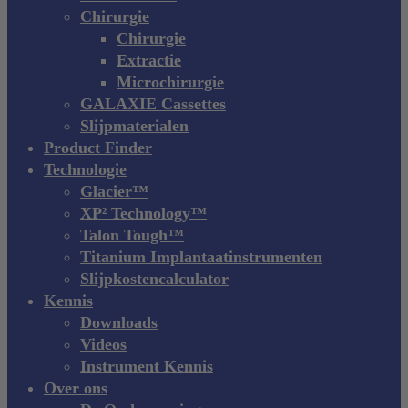
Chirurgie
Chirurgie
Extractie
Microchirurgie
GALAXIE Cassettes
Slijpmaterialen
Product Finder
Technologie
Glacier™
XP² Technology™
Talon Tough™
Titanium Implantaatinstrumenten
Slijpkostencalculator
Kennis
Downloads
Videos
Instrument Kennis
Over ons