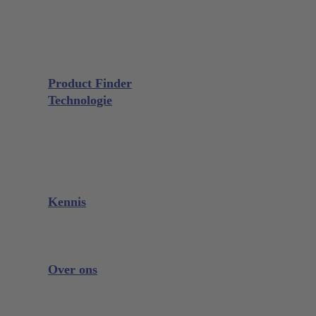
Chirurgie
Extractie
Microchirurgie
GALAXIE Cassettes
Slijpmaterialen
Product Finder
Technologie
Glacier™
XP² Technology™
Talon Tough™
Titanium Implantaatinstrumenten
Slijpkostencalculator
Kennis
Downloads
Videos
Instrument Kennis
Over ons
De Onderneming
Beurzen en evenementen