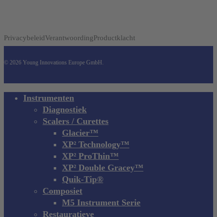
Privacybeleid
Verantwoording
Productklacht
© 2026 Young Innovations Europe GmbH.
Close
Instrumenten
Menu
Diagnostiek
Scalers / Curettes
Glacier™
XP² Technology™
XP² ProThin™
XP² Double Gracey™
Quik-Tip®
Composiet
M5 Instrument Serie
Restauratieve