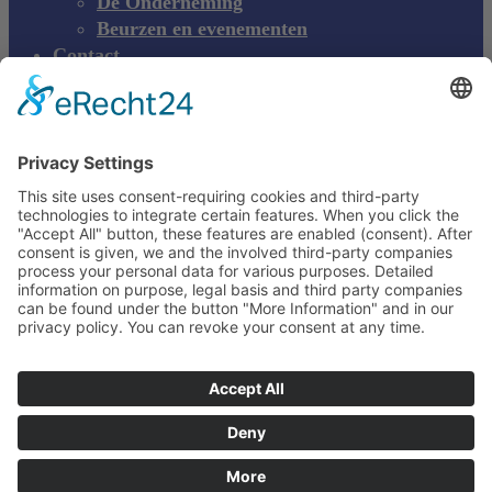
De Onderneming
Beurzen en evenementen
Contact
Productklacht
NL
DE
EN
FR
NL
Young Innovations
Europe GmbH
Mittermaierstraße 31
69115 Heidelberg
Deutschland
+49 (0) 6221 4345442
info@ydnt.eu
Merkzettel