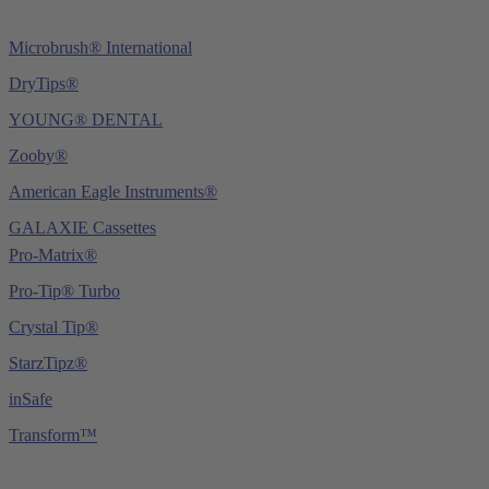
Microbrush® International
DryTips®
YOUNG® DENTAL
Zooby®
American Eagle Instruments®
GALAXIE Cassettes
Pro-Matrix®
Pro-Tip® Turbo
Crystal Tip®
StarzTipz®
inSafe
Transform™