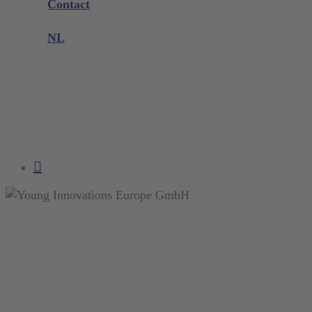
Contact
Productklacht
NL
DE
EN
FR
NL
search
account