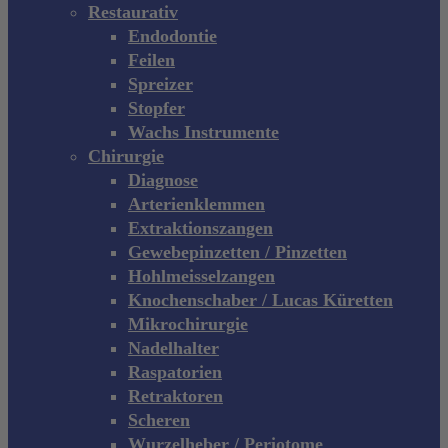
Restaurativ
Endodontie
Feilen
Spreizer
Stopfer
Wachs Instrumente
Chirurgie
Diagnose
Arterienklemmen
Extraktionszangen
Gewebepinzetten / Pinzetten
Hohlmeisselzangen
Knochenschaber / Lucas Küretten
Mikrochirurgie
Nadelhalter
Raspatorien
Retraktoren
Scheren
Wurzelheber / Periotome