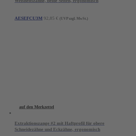
Weisheitszähne, beide Seiten, ergonomisch
AESEFCU3M
92,85
€
(UVP zzgl. MwSt.)
auf den Merkzettel
Extraktionszange #2 mit Haftprofil für obere
Schneidezähne und Eckzähne, ergonomisch