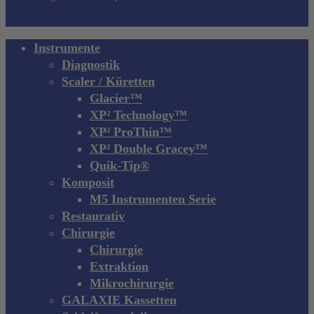
Close
Instrumente
Menu
Diagnostik
Scaler / Küretten
Glacier™
XP² Technology™
XP² ProThin™
XP² Double Gracey™
Quik-Tip®
Komposit
M5 Instrumenten Serie
Restaurativ
Chirurgie
Chirurgie
Extraktion
Mikrochirurgie
GALAXIE Kassetten