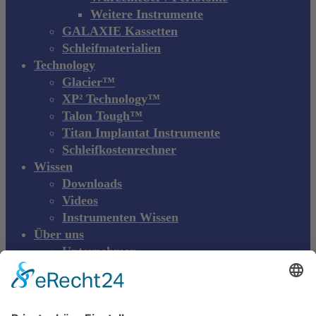
Weitere Instrumente
GALAXIE Kassetten
Schleifmaterialien
Technology
Glacier™
XP² Technology™
Talon Tough™
Titan Implantat Instrumente
Schleifkostenrechner
Wissen
Downloads
Videos
Instrumenten Wissen
Über uns
Unternehmen
Messen & Events
Kontakt
Produktreklamation