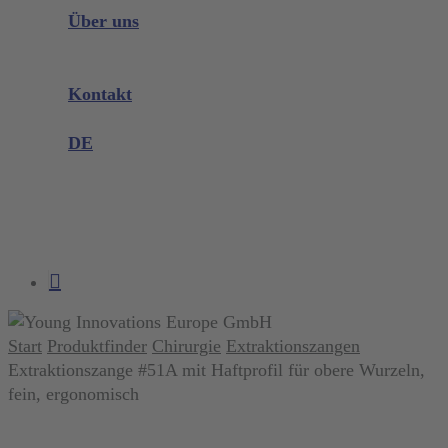
Instrumenten Wissen
Über uns
Unternehmen
Messen & Events
Kontakt
Produktreklamation
DE
DE
EN
search
account
Start
Produktfinder
Chirurgie
Extraktionszangen
Extraktionszange #51A mit Haftprofil für obere Wurzeln,
fein, ergonomisch