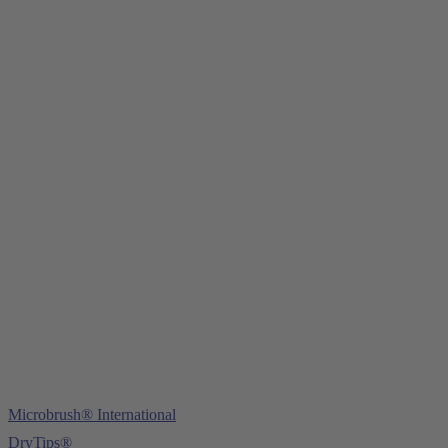
Young Innovations Europe GmbH
Mittermaierstraße 31
69115 Heidelberg
Tel.:
+49 (0) 6221 4345442
Fax: +49 (0) 6221 4539526
E-Mail:
info@ydnt.eu
Microbrush® International
DryTips®