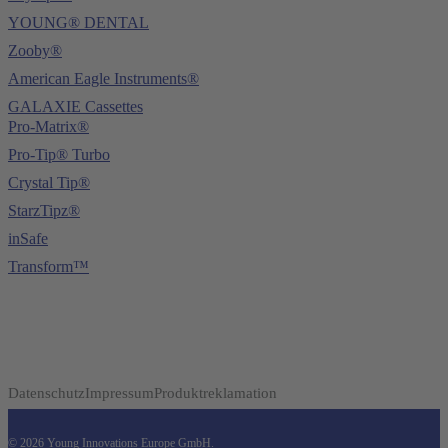
YOUNG® DENTAL
Zooby®
American Eagle Instruments®
GALAXIE Cassettes
Pro-Matrix®
Pro-Tip® Turbo
Crystal Tip®
StarzTipz®
inSafe
Transform™
Datenschutz
Impressum
Produktreklamation
© 2026 Young Innovations Europe GmbH.