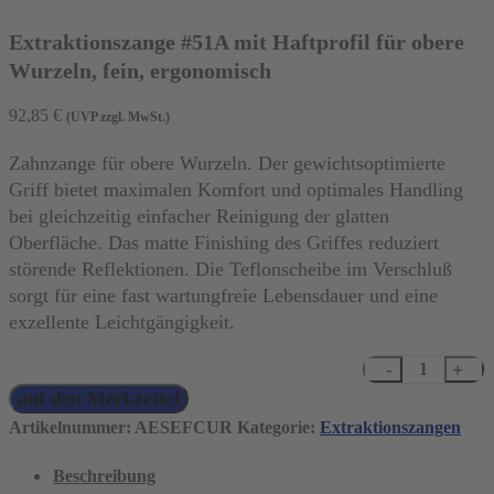
Extraktionszange #51A mit Haftprofil für obere
Wurzeln, fein, ergonomisch
92,85
€
(UVP zzgl. MwSt.)
Zahnzange für obere Wurzeln. Der gewichtsoptimierte
Griff bietet maximalen Komfort und optimales Handling
bei gleichzeitig einfacher Reinigung der glatten
Oberfläche. Das matte Finishing des Griffes reduziert
störende Reflektionen. Die Teflonscheibe im Verschluß
sorgt für eine fast wartungfreie Lebensdauer und eine
exzellente Leichtgängigkeit.
Extraktionszange
auf den Merkzettel
#51A
mit
Artikelnummer:
AESEFCUR
Kategorie:
Extraktionszangen
Haftprofil
Beschreibung
für