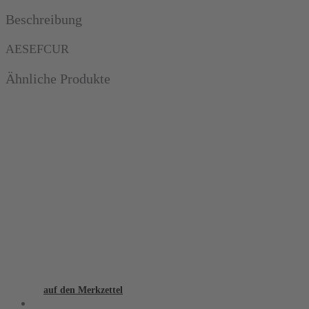
obere
Beschreibung
Wurzeln,
fein,
AESEFCUR
ergonomisch
Ähnliche Produkte
Menge
auf den Merkzettel