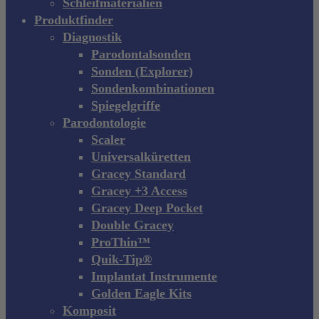
Schleifmaterialien
Produktfinder
Diagnostik
Parodontalsonden
Sonden (Explorer)
Sondenkombinationen
Spiegelgriffe
Parodontologie
Scaler
Universalküretten
Gracey Standard
Gracey +3 Access
Gracey Deep Pocket
Double Gracey
ProThin™
Quik-Tip®
Implantat Instrumente
Golden Eagle Kits
Komposit