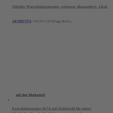
Stieglitz Wurzelspitzenzange, gebogen, diamantiert, 14cm
AESRFSTA
149,00
€
(UVP zzgl. MwSt.)
auf den Merkzettel
Extraktionszange #67A mit Haftprofil für obere