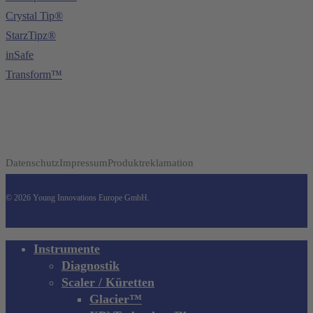
Crystal Tip®
StarzTipz®
inSafe
Transform™
Datenschutz
Impressum
Produktreklamation
© 2026 Young Innovations Europe GmbH.
Close
Instrumente
Menu
Diagnostik
Scaler / Küretten
Glacier™