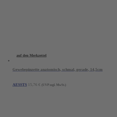
auf den Merkzettel
Gewebepinzette anatomisch, schmal, gerade, 14,5cm
AESSTS
15,76
€
(UVP zzgl. MwSt.)