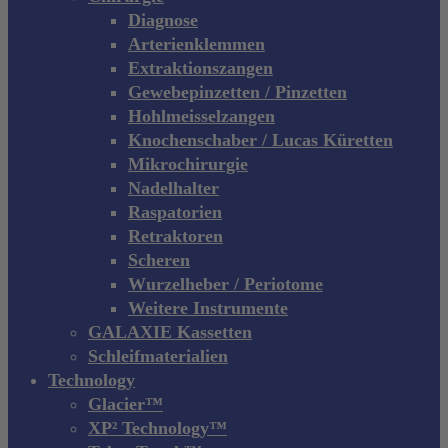
Diagnose
Arterienklemmen
Extraktionszangen
Gewebepinzetten / Pinzetten
Hohlmeisselzangen
Knochenschaber / Lucas Küretten
Mikrochirurgie
Nadelhalter
Raspatorien
Retraktoren
Scheren
Wurzelheber / Periotome
Weitere Instrumente
GALAXIE Kassetten
Schleifmaterialien
Technology
Glacier™
XP² Technology™