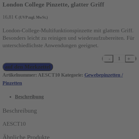
London College Pinzette, glatter Griff
16,81
€
(UVP zzgl. MwSt.)
London-College-Multifunktionspinzette mit glattem Griff.
Besonders leicht zu reinigen und wiederaufzubereiten. Für
unterschiedlichste Anwendungen geeignet.
London
auf den Merkzettel
College
Pinzette,
Artikelnummer:
AESCT10
Kategorie:
Gewebepinzetten /
glatter
Pinzetten
Griff
Beschreibung
Menge
Beschreibung
AESCT10
Ähnliche Produkte