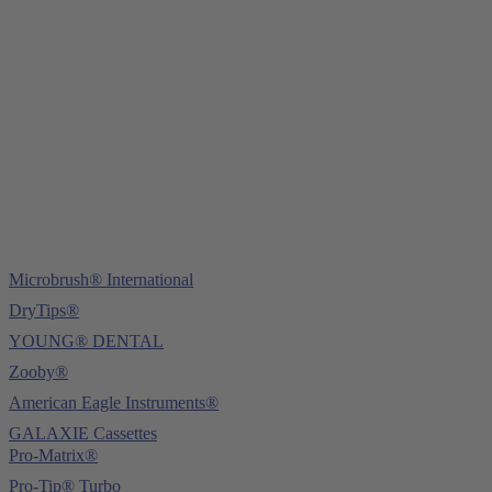
Mittermaierstraße 31
69115 Heidelberg
Tel.:
+49 (0) 6221 4345442
Fax: +49 (0) 6221 4539526
E-Mail:
info@ydnt.eu
Microbrush® International
DryTips®
YOUNG® DENTAL
Zooby®
American Eagle Instruments®
GALAXIE Cassettes
Pro-Matrix®
Pro-Tip® Turbo