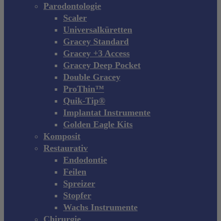
Parodontologie
Scaler
Universalküretten
Gracey Standard
Gracey +3 Access
Gracey Deep Pocket
Double Gracey
ProThin™
Quik-Tip®
Implantat Instrumente
Golden Eagle Kits
Komposit
Restaurativ
Endodontie
Feilen
Spreizer
Stopfer
Wachs Instrumente
Chirurgie