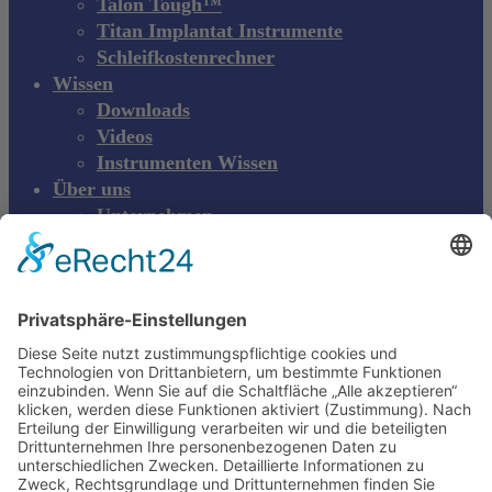
Talon Tough™
Titan Implantat Instrumente
Schleifkostenrechner
Wissen
Downloads
Videos
Instrumenten Wissen
Über uns
Unternehmen
Messen & Events
Kontakt
Produktreklamation
DE
DE
EN
Young Innovations
Europe GmbH
Mittermaierstraße 31