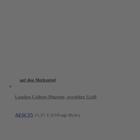
auf den Merkzettel
London College Pinzette, geriefter Griff
AESCT5
16,81
€
(UVP zzgl. MwSt.)