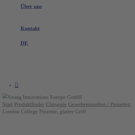
Instrumenten Wissen
Über uns
Unternehmen
Messen & Events
Kontakt
Produktreklamation
DE
DE
EN
search
account
Start
Produktfinder
Chirurgie
Gewebepinzetten / Pinzetten
London College Pinzette, glatter Griff