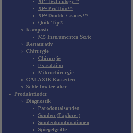
XP² Technology™
XP² ProThin™
XP² Double Gracey™
Quik-Tip®
Komposit
M5 Instrumenten Serie
Restaurativ
Chirurgie
Chirurgie
Extraktion
Mikrochirurgie
GALAXIE Kassetten
Schleifmaterialien
Produktfinder
Diagnostik
Parodontalsonden
Sonden (Explorer)
Sondenkombinationen
Spiegelgriffe