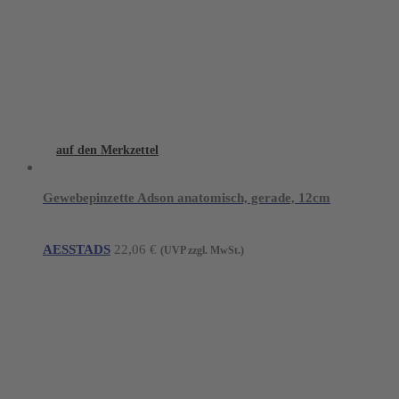
auf den Merkzettel
Gewebepinzette Adson anatomisch, gerade, 12cm
AESSTADS
22,06
€
(UVP zzgl. MwSt.)
Young Innovations Europe GmbH