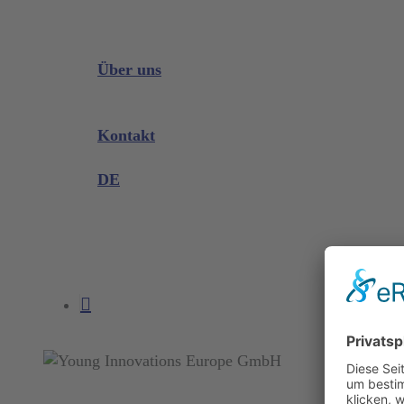
Downloads
Videos
Instrumenten Wissen
Über uns
Unternehmen
Messen & Events
Kontakt
Produktreklamation
DE
DE
EN
search
account