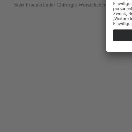
Start
Produktfinder
Chirurgie
Wurzelheber / Periotome