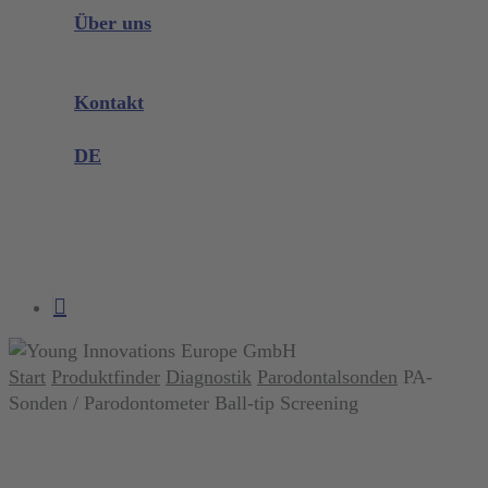
Instrumenten Wissen
Über uns
Unternehmen
Messen & Events
Kontakt
Produktreklamation
DE
DE
EN
search
account
Start
Produktfinder
Diagnostik
Parodontalsonden
PA-
Sonden / Parodontometer Ball-tip Screening