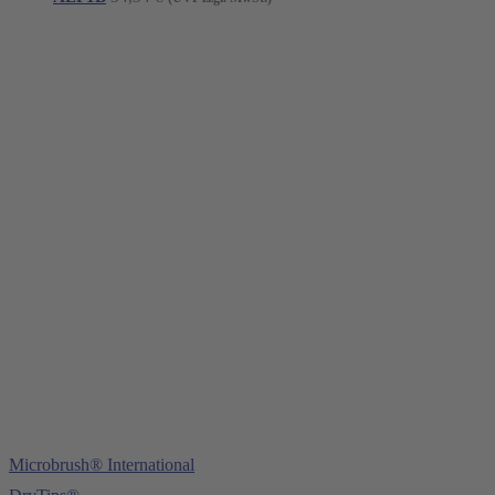
Young Innovations Europe GmbH
Mittermaierstraße 31
69115 Heidelberg
Tel.:
+49 (0) 6221 4345442
Fax: +49 (0) 6221 4539526
E-Mail:
info@ydnt.eu
Microbrush® International