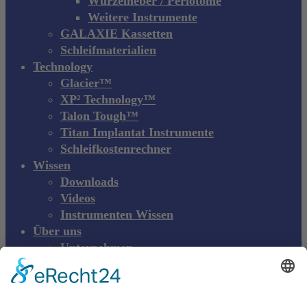
Wurzelheber / Periotome
Weitere Instrumente
GALAXIE Kassetten
Schleifmaterialien
Technology
Glacier™
XP² Technology™
Talon Tough™
Titan Implantat Instrumente
Schleifkostenrechner
Wissen
Downloads
Videos
Instrumenten Wissen
Über uns
Unternehmen
Messen & Events
Kontakt
Produktreklamation