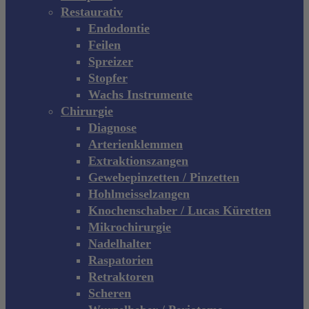
Restaurativ
Endodontie
Feilen
Spreizer
Stopfer
Wachs Instrumente
Chirurgie
Diagnose
Arterienklemmen
Extraktionszangen
Gewebepinzetten / Pinzetten
Hohlmeisselzangen
Knochenschaber / Lucas Küretten
Mikrochirurgie
Nadelhalter
Raspatorien
Retraktoren
Scheren