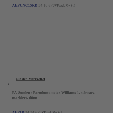
AEPUNC15RB
34,18
€
(UVP zzgl. MwSt.)
auf den Merkzettel
PA-Sonden / Parodontometer Williams 1, schwarz
markiert, dünn
AEP1B
34,34
€
(UVP zzgl. MwSt.)