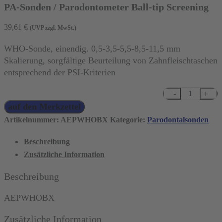
PA-Sonden / Parodontometer Ball-tip Screening
39,61
€
(UVP zzgl. MwSt.)
WHO-Sonde, einendig. 0,5-3,5-5,5-8,5-11,5 mm
Skalierung, sorgfältige Beurteilung von Zahnfleischtaschen
entsprechend der PSI-Kriterien
PA-
auf den Merkzettel
Sonden
/
Artikelnummer:
AEPWHOBX
Kategorie:
Parodontalsonden
Parodontometer
Beschreibung
Ball-
Zusätzliche Information
tip
Screening
Beschreibung
Menge
AEPWHOBX
Zusätzliche Information