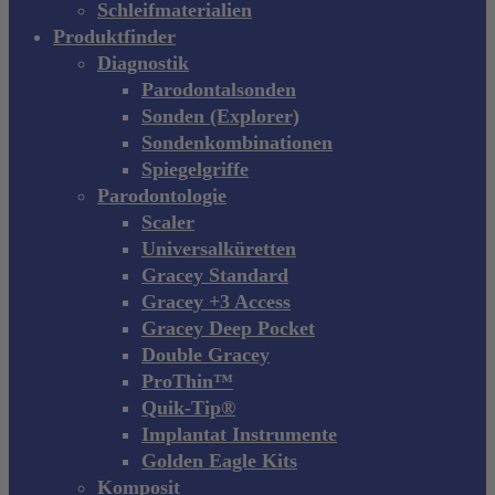
Schleifmaterialien
Produktfinder
Diagnostik
Parodontalsonden
Sonden (Explorer)
Sondenkombinationen
Spiegelgriffe
Parodontologie
Scaler
Universalküretten
Gracey Standard
Gracey +3 Access
Gracey Deep Pocket
Double Gracey
ProThin™
Quik-Tip®
Implantat Instrumente
Golden Eagle Kits
Komposit