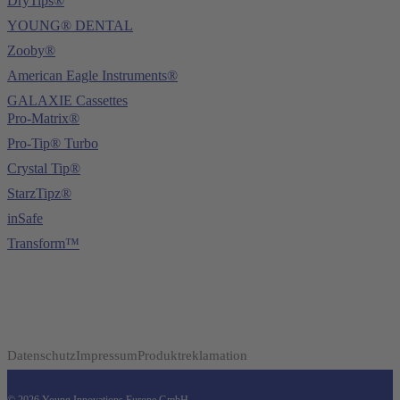
DryTips®
YOUNG® DENTAL
Zooby®
American Eagle Instruments®
GALAXIE Cassettes
Pro-Matrix®
Pro-Tip® Turbo
Crystal Tip®
StarzTipz®
inSafe
Transform™
Datenschutz
Impressum
Produktreklamation