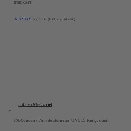
markiert
AEP1BX
35,84
€
(UVP zzgl. MwSt.)
auf den Merkzettel
PA-Sonden / Parodontometer UNC15 Rung, dünn