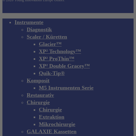
© 2026 Young Innovations Europe GmbH.
Close
Instrumente
Menu
Diagnostik
Scaler / Küretten
Glacier™
XP² Technology™
XP² ProThin™
XP² Double Gracey™
Quik-Tip®
Komposit
M5 Instrumenten Serie
Restaurativ
Chirurgie
Chirurgie
Extraktion
Mikrochirurgie
GALAXIE Kassetten