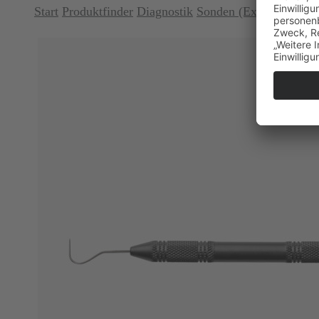
Start
Produktfinder
Diagnostik
Sonden (Explorer)
Sond