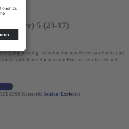
Explorer) 5 (23-17)
MwSt.)
orer), doppelendig. Kombination aus Hirtenstab-Sonde und
razile und dünne Spitzen zum Ertasten von Karies und
ettel
AEEXP5X
Kategorie:
Sonden (Explorer)