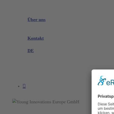
Downloads
Videos
Instrumenten Wissen
Über uns
Unternehmen
Messen & Events
Kontakt
Produktreklamation
DE
DE
EN
search
account