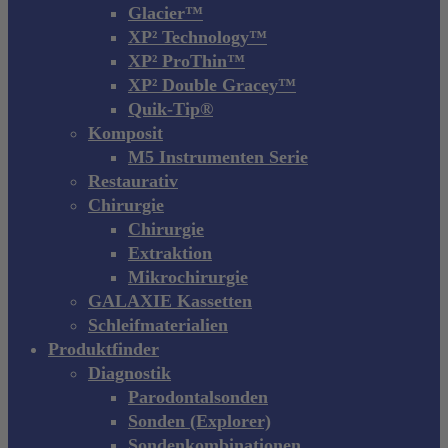
Glacier™
XP² Technology™
XP² ProThin™
XP² Double Gracey™
Quik-Tip®
Komposit
M5 Instrumenten Serie
Restaurativ
Chirurgie
Chirurgie
Extraktion
Mikrochirurgie
GALAXIE Kassetten
Schleifmaterialien
Produktfinder
Diagnostik
Parodontalsonden
Sonden (Explorer)
Sondenkombinationen