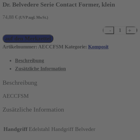
Dr. Belvedere Serie Contact Former, klein
74,88
€
(UVP zzgl. MwSt.)
Dr.
auf den Merkzettel
Belvedere
Serie
Artikelnummer:
AECCFSM
Kategorie:
Komposit
Contact
Beschreibung
Former,
Zusätzliche Information
klein
Menge
Beschreibung
AECCFSM
Zusätzliche Information
Handgriff
Edelstahl Handgriff Belveder