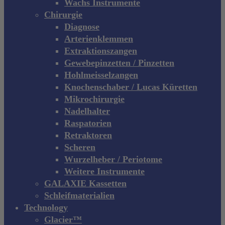
Wachs Instrumente
Chirurgie
Diagnose
Arterienklemmen
Extraktionszangen
Gewebepinzetten / Pinzetten
Hohlmeisselzangen
Knochenschaber / Lucas Küretten
Mikrochirurgie
Nadelhalter
Raspatorien
Retraktoren
Scheren
Wurzelheber / Periotome
Weitere Instrumente
GALAXIE Kassetten
Schleifmaterialien
Technology
Glacier™