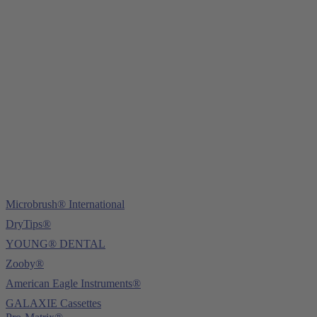
Young Innovations Europe GmbH
Mittermaierstraße 31
69115 Heidelberg
Tel.:
+49 (0) 6221 4345442
Fax: +49 (0) 6221 4539526
E-Mail:
info@ydnt.eu
Microbrush® International
DryTips®
YOUNG® DENTAL
Zooby®
American Eagle Instruments®
GALAXIE Cassettes