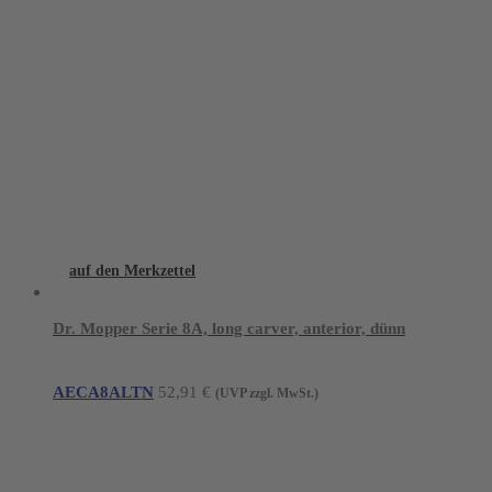
auf den Merkzettel
Dr. Mopper Serie 8A, long carver, anterior, dünn
AECA8ALTN
52,91
€
(UVP zzgl. MwSt.)