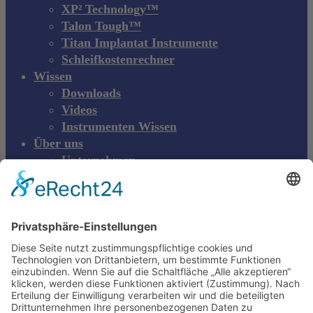
XP² Technology™
Talon Tough™
Titan Implantat Instrumente
Schleifkostenrechner
Wissen
Downloads
Videos
Instrumenten Wissen
Über uns
Unternehmen
Messen & Events
Kontakt
Produktreklamation
DE
DE
EN
Young Innovations
Europe GmbH