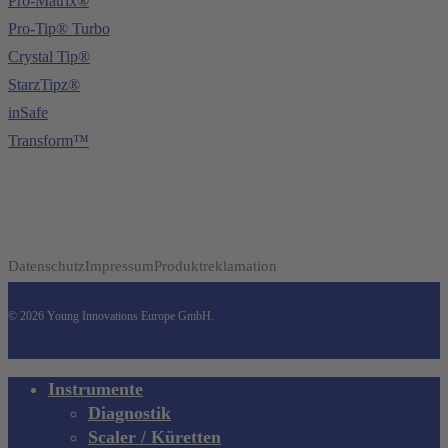
Pro-Matrix®
Pro-Tip® Turbo
Crystal Tip®
StarzTipz®
inSafe
Transform™
Datenschutz
Impressum
Produktreklamation
© 2026 Young Innovations Europe GmbH.
Close
Instrumente
Menu
Diagnostik
Scaler / Küretten