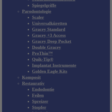
Spiegelgriffe
Parodontologie
Scaler
Universalküretten
Gracey Standard
Gracey +3 Access
Gracey Deep Pocket
Double Gracey
ProThin™
Quik-Tip®
Implantat Instrumente
Golden Eagle Kits
Komposit
Restaurativ
Endodontie
Feilen
Spreizer
Stopfer