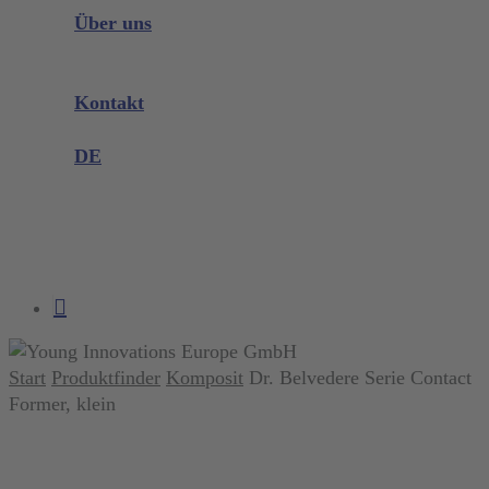
Instrumenten Wissen
Über uns
Unternehmen
Messen & Events
Kontakt
Produktreklamation
DE
DE
EN
search
account
Start
Produktfinder
Komposit
Dr. Belvedere Serie Contact
Former, klein