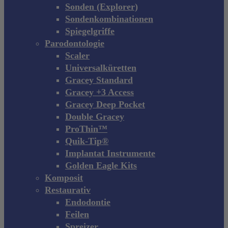
Sonden (Explorer)
Sondenkombinationen
Spiegelgriffe
Parodontologie
Scaler
Universalküretten
Gracey Standard
Gracey +3 Access
Gracey Deep Pocket
Double Gracey
ProThin™
Quik-Tip®
Implantat Instrumente
Golden Eagle Kits
Komposit
Restaurativ
Endodontie
Feilen
Spreizer