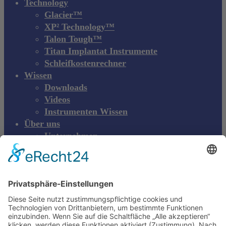
Technology
Glacier™
XP² Technology™
Talon Tough™
Titan Implantat Instrumente
Schleifkostenrechner
Wissen
Downloads
Videos
Instrumenten Wissen
Über uns
Unternehmen
Messen & Events
Kontakt
Produktreklamation
DE
DE
EN