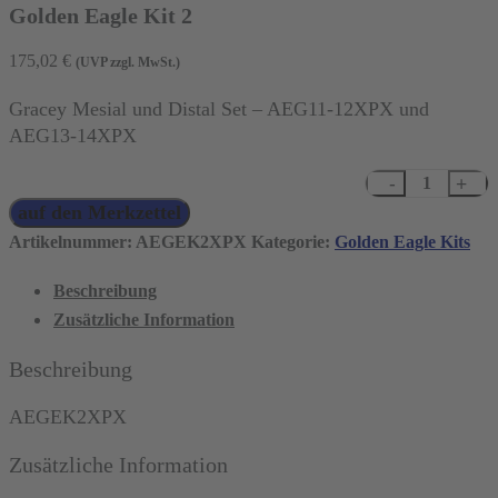
Golden Eagle Kit 2
175,02
€
(UVP zzgl. MwSt.)
Gracey Mesial und Distal Set – AEG11-12XPX und
AEG13-14XPX
Golden
auf den Merkzettel
Eagle
Kit
Artikelnummer:
AEGEK2XPX
Kategorie:
Golden Eagle Kits
2
Beschreibung
Menge
Zusätzliche Information
Beschreibung
AEGEK2XPX
Zusätzliche Information