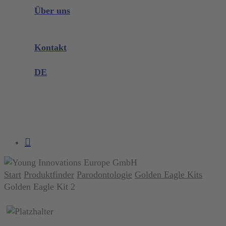
Instrumenten Wissen
Über uns
Unternehmen
Messen & Events
Kontakt
Produktreklamation
DE
DE
EN
search
account
Start
Produktfinder
Parodontologie
Golden Eagle Kits
Golden Eagle Kit 2