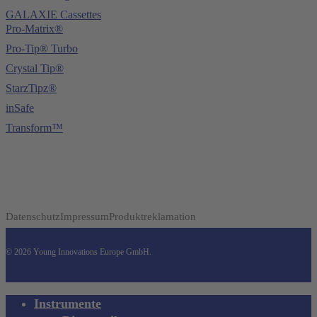
GALAXIE Cassettes
Pro-Matrix®
Pro-Tip® Turbo
Crystal Tip®
StarzTipz®
inSafe
Transform™
Datenschutz
Impressum
Produktreklamation
© 2026 Young Innovations Europe GmbH.
Close
Instrumente