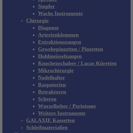
Stopfer
Wachs Instrumente
Chirurgie
Diagnose
Arterienklemmen
Extraktionszangen
Gewebepinzetten / Pinzetten
Hohlmeisselzangen
Knochenschaber / Lucas Küretten
Mikrochirurgie
Nadelhalter
Raspatorien
Retraktoren
Scheren
Wurzelheber / Periotome
Weitere Instrumente
GALAXIE Kassetten
Schleifmaterialien