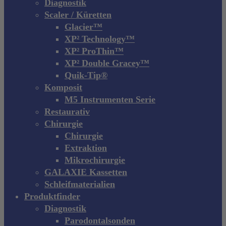
Menu
Diagnostik
Scaler / Küretten
Glacier™
XP² Technology™
XP² ProThin™
XP² Double Gracey™
Quik-Tip®
Komposit
M5 Instrumenten Serie
Restaurativ
Chirurgie
Chirurgie
Extraktion
Mikrochirurgie
GALAXIE Kassetten
Schleifmaterialien
Produktfinder
Diagnostik
Parodontalsonden