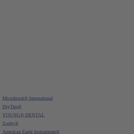
Young Innovations Europe GmbH
Mittermaierstraße 31
69115 Heidelberg
Tel.:
+49 (0) 6221 4345442
Fax: +49 (0) 6221 4539526
E-Mail:
info@ydnt.eu
Microbrush® International
DryTips®
YOUNG® DENTAL
Zooby®
American Eagle Instruments®