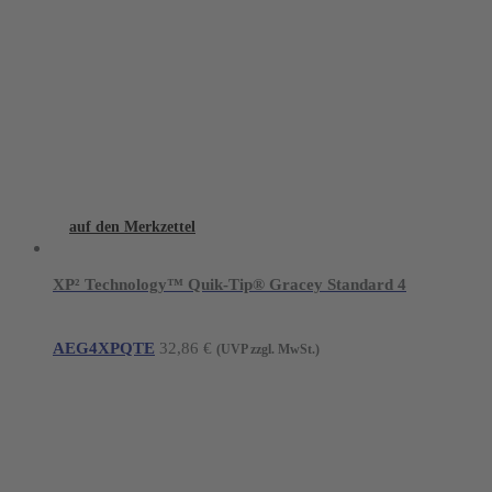
auf den Merkzettel
XP² Technology™ Quik-Tip® Gracey Standard 4
AEG4XPQTE
32,86
€
(UVP zzgl. MwSt.)