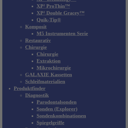
XP² ProThin™
XP² Double Gracey™
Quik-Tip®
Komposit
M5 Instrumenten Serie
Restaurativ
Chirurgie
Chirurgie
Extraktion
Mikrochirurgie
GALAXIE Kassetten
Schleifmaterialien
Produktfinder
Diagnostik
Parodontalsonden
Sonden (Explorer)
Sondenkombinationen
Spiegelgriffe