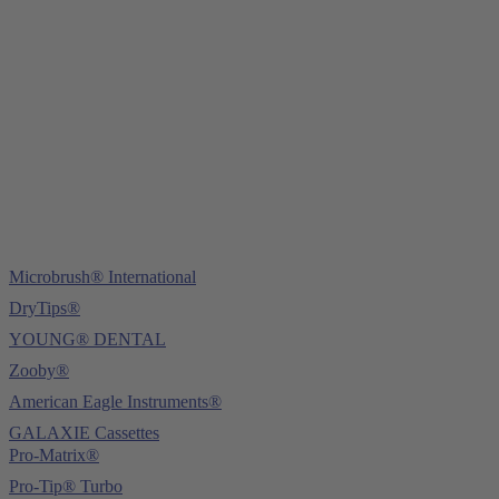
Mittermaierstraße 31
69115 Heidelberg
Tel.:
+49 (0) 6221 4345442
Fax: +49 (0) 6221 4539526
E-Mail:
info@ydnt.eu
Microbrush® International
DryTips®
YOUNG® DENTAL
Zooby®
American Eagle Instruments®
GALAXIE Cassettes
Pro-Matrix®
Pro-Tip® Turbo