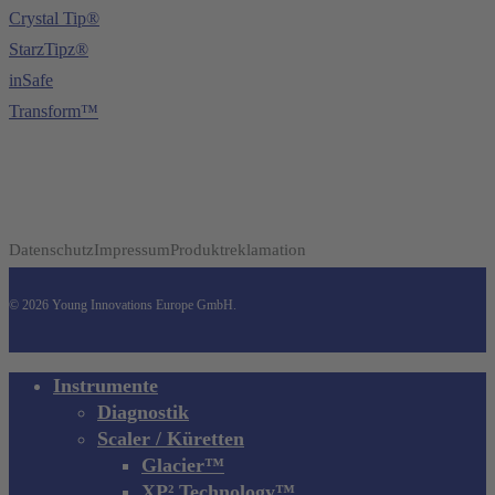
Crystal Tip®
StarzTipz®
inSafe
Transform™
Datenschutz
Impressum
Produktreklamation
© 2026 Young Innovations Europe GmbH.
Close
Instrumente
Menu
Diagnostik
Scaler / Küretten
Glacier™
XP² Technology™