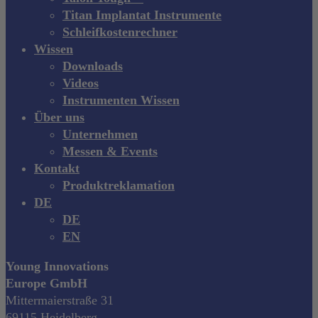
Titan Implantat Instrumente
Schleifkostenrechner
Wissen
Downloads
Videos
Instrumenten Wissen
Über uns
Unternehmen
Messen & Events
Kontakt
Produktreklamation
DE
DE
EN
Young Innovations
Europe GmbH
Mittermaierstraße 31
69115 Heidelberg