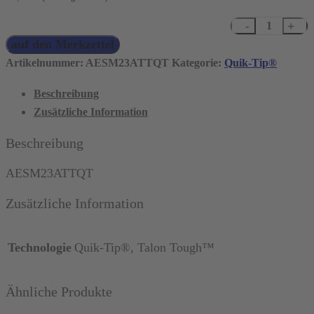
Talon
auf den Merkzettel
Tough™
Quik-
Artikelnummer:
AESM23ATTQT
Kategorie:
Quik-Tip®
Tip®
Beschreibung
Scaler
Zusätzliche Information
Menge
Beschreibung
AESM23ATTQT
Zusätzliche Information
Technologie
Quik-Tip®, Talon Tough™
Ähnliche Produkte