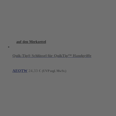
auf den Merkzettel
Quik-Tip® Schlüssel für QuikTip™ Handgriffe
AEQTW
24,33
€
(UVP zzgl. MwSt.)
Young Innovations Europe GmbH