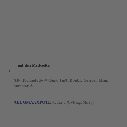
auf den Merkzettel
XP² Technology™ Quik-Tip® Double Gracey Mini,
anterior A
AEDGMAAXPQTE
42,62
€
(UVP zzgl. MwSt.)