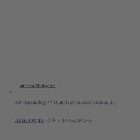
auf den Merkzettel
XP² Technology™ Quik-Tip® Gracey Standard 7
AEG7XPQTE
32,86
€
(UVP zzgl. MwSt.)