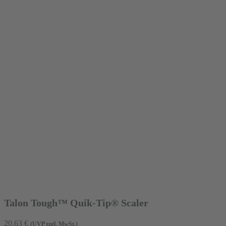
Talon Tough™ Quik-Tip® Scaler
20,63
€
(UVP zzgl. MwSt.)