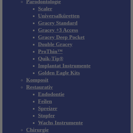
Parodontologie
Scaler
Universalküretten
Gracey Standard
Gracey +3 Access
Gracey Deep Pocket
Double Gracey
ProThin™
Quik-Tip®
Implantat Instrumente
Golden Eagle Kits
Komposit
Restaurativ
Endodontie
Feilen
Spreizer
Stopfer
Wachs Instrumente
Chirurgie