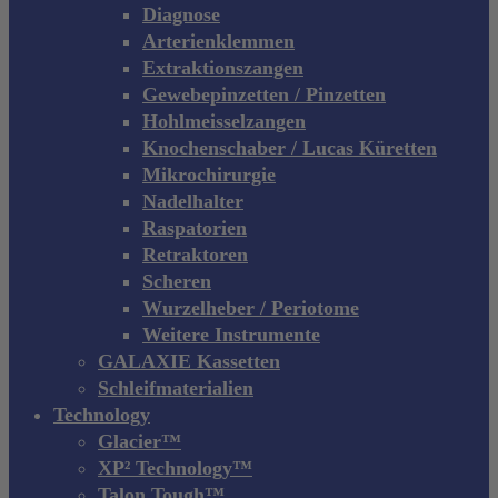
Diagnose
Arterienklemmen
Extraktionszangen
Gewebepinzetten / Pinzetten
Hohlmeisselzangen
Knochenschaber / Lucas Küretten
Mikrochirurgie
Nadelhalter
Raspatorien
Retraktoren
Scheren
Wurzelheber / Periotome
Weitere Instrumente
GALAXIE Kassetten
Schleifmaterialien
Technology
Glacier™
XP² Technology™
Talon Tough™