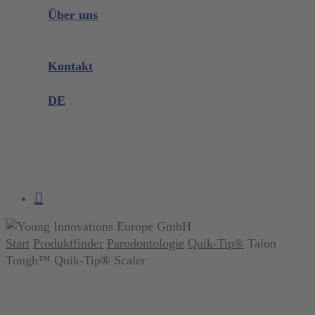
Instrumenten Wissen
Über uns
Unternehmen
Messen & Events
Kontakt
Produktreklamation
DE
DE
EN
search
account
Start
Produktfinder
Parodontologie
Quik-Tip®
Talon
Tough™ Quik-Tip® Scaler