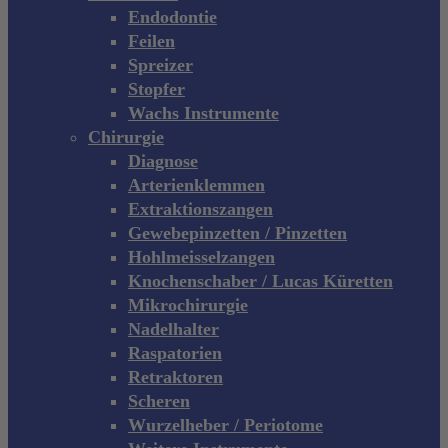
Endodontie
Feilen
Spreizer
Stopfer
Wachs Instrumente
Chirurgie
Diagnose
Arterienklemmen
Extraktionszangen
Gewebepinzetten / Pinzetten
Hohlmeisselzangen
Knochenschaber / Lucas Küretten
Mikrochirurgie
Nadelhalter
Raspatorien
Retraktoren
Scheren
Wurzelheber / Periotome