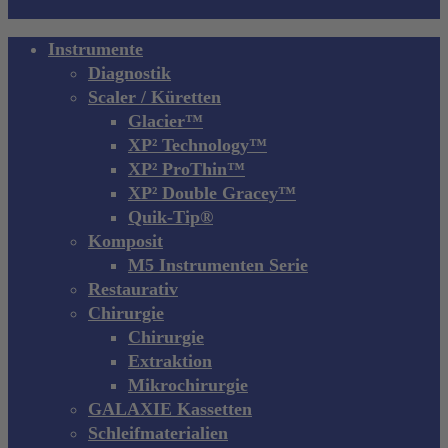
Close
Instrumente
Menu
Diagnostik
Scaler / Küretten
Glacier™
XP² Technology™
XP² ProThin™
XP² Double Gracey™
Quik-Tip®
Komposit
M5 Instrumenten Serie
Restaurativ
Chirurgie
Chirurgie
Extraktion
Mikrochirurgie
GALAXIE Kassetten
Schleifmaterialien