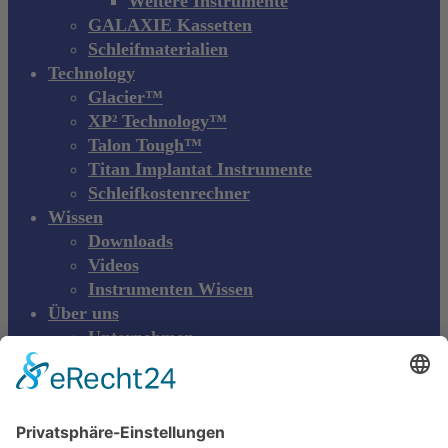
Weitere Instrumente
GALAXIE Kassetten
Schleifmaterialien
Technology
Glacier™
XP² Technology™
Talon Tough™
Titan Implantat Instrumente
Schleifkostenrechner
Wissen
Downloads
Videos
Instrumenten Wissen
Über uns
Unternehmen
Messen & Events
Kontakt
Produktreklamation
DE