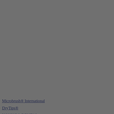
Young Innovations Europe GmbH
Mittermaierstraße 31
69115 Heidelberg
Tel.:
+49 (0) 6221 4345442
Fax: +49 (0) 6221 4539526
E-Mail:
info@ydnt.eu
Microbrush® International
DryTips®