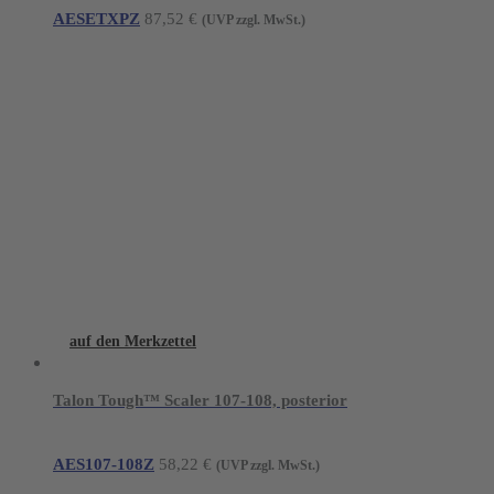
AESETXPZ
87,52
€
(UVP zzgl. MwSt.)
auf den Merkzettel
Talon Tough™ Scaler 107-108, posterior
AES107-108Z
58,22
€
(UVP zzgl. MwSt.)