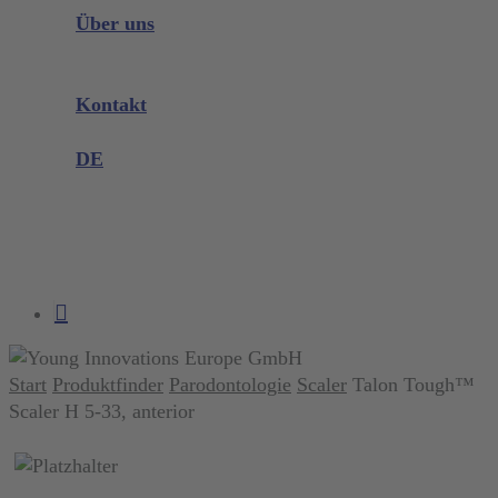
Instrumenten Wissen
Über uns
Unternehmen
Messen & Events
Kontakt
Produktreklamation
DE
DE
EN
search
account
Start
Produktfinder
Parodontologie
Scaler
Talon Tough™
Scaler H 5-33, anterior