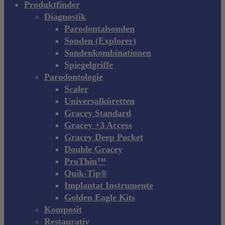
Produktfinder
Diagnostik
Parodontalsonden
Sonden (Explorer)
Sondenkombinationen
Spiegelgriffe
Parodontologie
Scaler
Universalküretten
Gracey Standard
Gracey +3 Access
Gracey Deep Pocket
Double Gracey
ProThin™
Quik-Tip®
Implantat Instrumente
Golden Eagle Kits
Komposit
Restaurativ