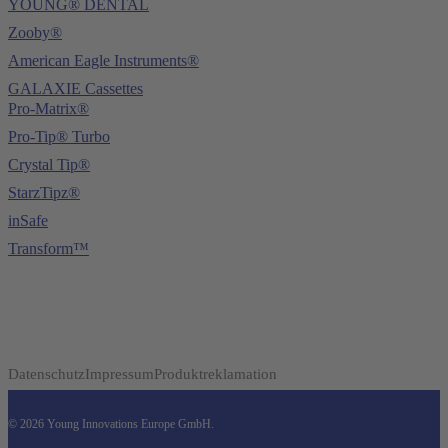
YOUNG® DENTAL
Zooby®
American Eagle Instruments®
GALAXIE Cassettes
Pro-Matrix®
Pro-Tip® Turbo
Crystal Tip®
StarzTipz®
inSafe
Transform™
Datenschutz
Impressum
Produktreklamation
© 2026 Young Innovations Europe GmbH.