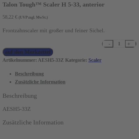
Talon Tough™ Scaler H 5-33, anterior
58,22
€
(UVP zzgl. MwSt.)
Frontzahnscaler mit großer und feiner Sichel.
Talon
auf den Merkzettel
Tough™
Scaler
Artikelnummer:
AESH5-33Z
Kategorie:
Scaler
H
Beschreibung
5-
Zusätzliche Information
33,
anterior
Beschreibung
Menge
AESH5-33Z
Zusätzliche Information