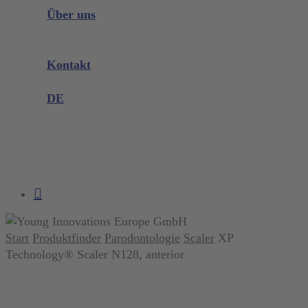
Instrumenten Wissen
Über uns
Unternehmen
Messen & Events
Kontakt
Produktreklamation
DE
DE
EN
search
account
Start
Produktfinder
Parodontologie
Scaler
XP
Technology® Scaler N128, anterior