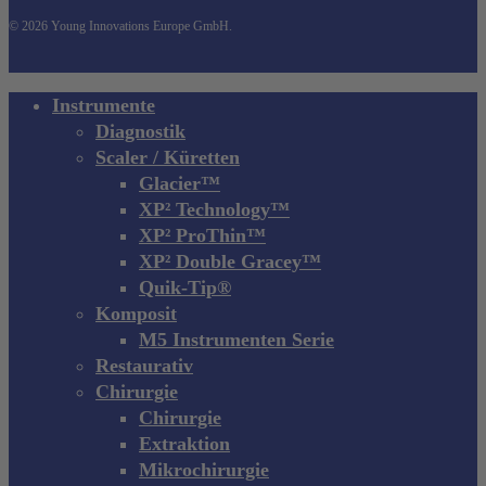
© 2026 Young Innovations Europe GmbH.
Close
Instrumente
Menu
Diagnostik
Scaler / Küretten
Glacier™
XP² Technology™
XP² ProThin™
XP² Double Gracey™
Quik-Tip®
Komposit
M5 Instrumenten Serie
Restaurativ
Chirurgie
Chirurgie
Extraktion
Mikrochirurgie