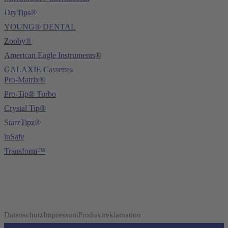
DryTips®
YOUNG® DENTAL
Zooby®
American Eagle Instruments®
GALAXIE Cassettes
Pro-Matrix®
Pro-Tip® Turbo
Crystal Tip®
StarzTipz®
inSafe
Transform™
Datenschutz
Impressum
Produktreklamation