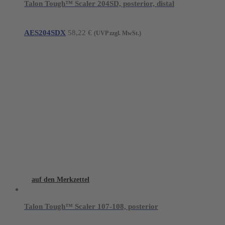
Talon Tough™ Scaler 204SD, posterior, distal
AES204SDX
58,22
€
(UVP zzgl. MwSt.)
auf den Merkzettel
Talon Tough™ Scaler 107-108, posterior