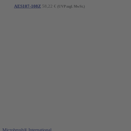
AES107-108Z
58,22
€
(UVP zzgl. MwSt.)
Young Innovations Europe GmbH
Mittermaierstraße 31
69115 Heidelberg
Tel.:
+49 (0) 6221 4345442
Fax: +49 (0) 6221 4539526
E-Mail:
info@ydnt.eu
Microbrush® International