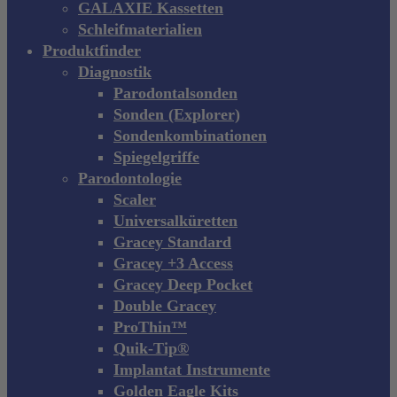
GALAXIE Kassetten
Schleifmaterialien
Produktfinder
Diagnostik
Parodontalsonden
Sonden (Explorer)
Sondenkombinationen
Spiegelgriffe
Parodontologie
Scaler
Universalküretten
Gracey Standard
Gracey +3 Access
Gracey Deep Pocket
Double Gracey
ProThin™
Quik-Tip®
Implantat Instrumente
Golden Eagle Kits