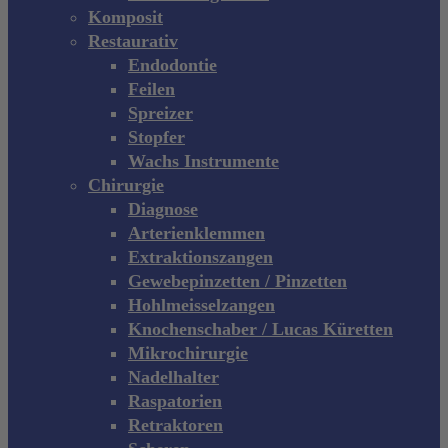
Komposit
Restaurativ
Endodontie
Feilen
Spreizer
Stopfer
Wachs Instrumente
Chirurgie
Diagnose
Arterienklemmen
Extraktionszangen
Gewebepinzetten / Pinzetten
Hohlmeisselzangen
Knochenschaber / Lucas Küretten
Mikrochirurgie
Nadelhalter
Raspatorien
Retraktoren