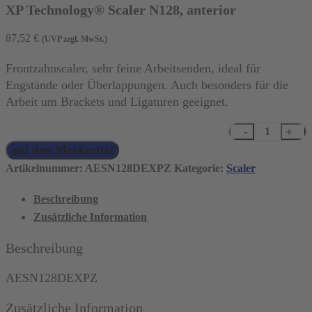
XP Technology® Scaler N128, anterior
87,52
€
(UVP zzgl. MwSt.)
Frontzahnscaler, sehr feine Arbeitsenden, ideal für
Engstände oder Überlappungen. Auch besonders für die
Arbeit um Brackets und Ligaturen geeignet.
XP
auf den Merkzettel
Technology®
Scaler
Artikelnummer:
AESN128DEXPZ
Kategorie:
Scaler
N128,
Beschreibung
anterior
Zusätzliche Information
Menge
Beschreibung
AESN128DEXPZ
Zusätzliche Information