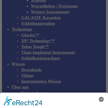
Scheren
Wurzelheber / Periotome
Weitere Instrumente
GALAXIE Kassetten
Schleifmaterialien
Technology
Glacier™
XP² Technology™
Talon Tough™
Titan Implantat Instrumente
Schleifkostenrechner
Wissen
Downloads
Videos
Instrumenten Wissen
Über uns
Unternehmen
Messen & Events
Kontakt