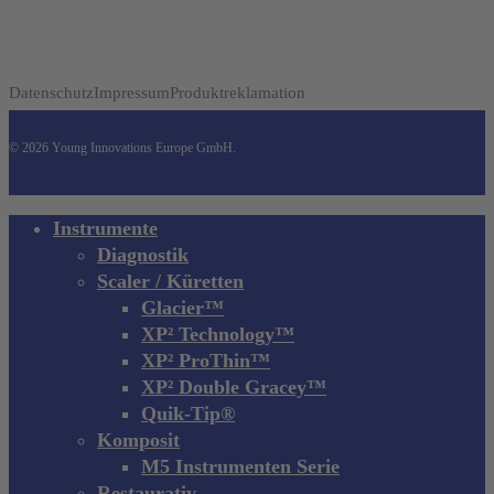
Datenschutz
Impressum
Produktreklamation
© 2026 Young Innovations Europe GmbH.
Close
Instrumente
Menu
Diagnostik
Scaler / Küretten
Glacier™
XP² Technology™
XP² ProThin™
XP² Double Gracey™
Quik-Tip®
Komposit
M5 Instrumenten Serie
Restaurativ