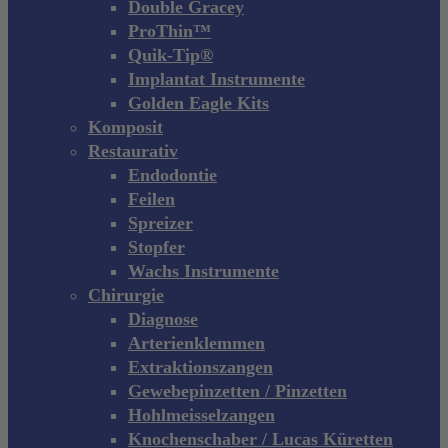
Double Gracey
ProThin™
Quik-Tip®
Implantat Instrumente
Golden Eagle Kits
Komposit
Restaurativ
Endodontie
Feilen
Spreizer
Stopfer
Wachs Instrumente
Chirurgie
Diagnose
Arterienklemmen
Extraktionszangen
Gewebepinzetten / Pinzetten
Hohlmeisselzangen
Knochenschaber / Lucas Küretten