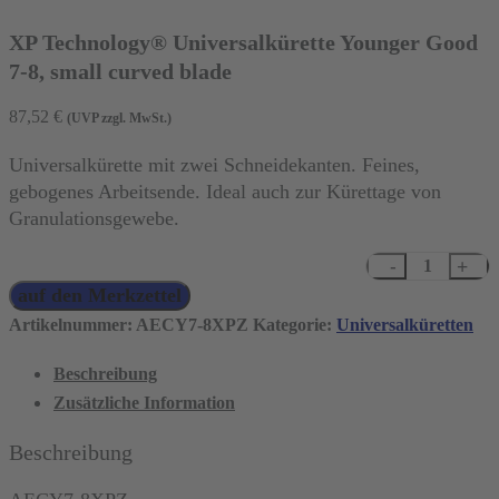
XP Technology® Universalkürette Younger Good
7-8, small curved blade
87,52
€
(UVP zzgl. MwSt.)
Universalkürette mit zwei Schneidekanten. Feines,
gebogenes Arbeitsende. Ideal auch zur Kürettage von
Granulationsgewebe.
XP
auf den Merkzettel
Technology®
Universalkürette
Artikelnummer:
AECY7-8XPZ
Kategorie:
Universalküretten
Younger
Beschreibung
Good
Zusätzliche Information
7-
8,
Beschreibung
small
curved