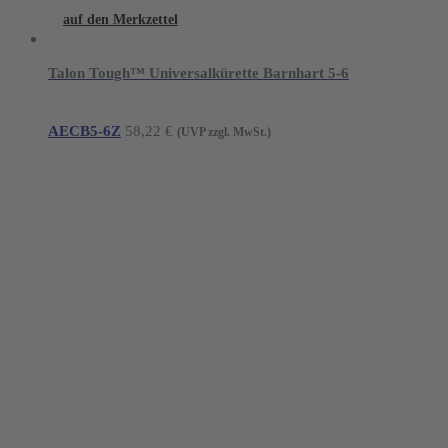
auf den Merkzettel
Talon Tough™ Universalkürette Barnhart 5-6
AECB5-6Z
58,22
€
(UVP zzgl. MwSt.)
Young Innovations Europe GmbH
Mittermaierstraße 31
69115 Heidelberg
Tel.:
+49 (0) 6221 4345442
Fax: +49 (0) 6221 4539526
E-Mail:
info@ydnt.eu