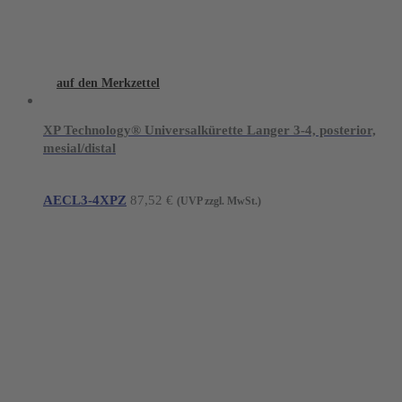
auf den Merkzettel
XP Technology® Universalkürette Langer 3-4, posterior,
mesial/distal
AECL3-4XPZ
87,52
€
(UVP zzgl. MwSt.)