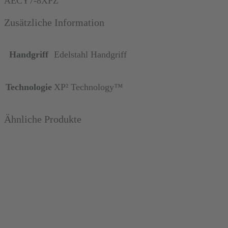
AECY7-8XPZ
blade
Zusätzliche Information
Menge
Handgriff
Edelstahl Handgriff
Technologie
XP² Technology™
Ähnliche Produkte