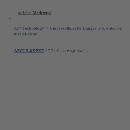
auf den Merkzettel
XP² Technology™ Universalkürette Langer 5-6, anterior,
mesial/distal
AECL5-6XPXE
87,52
€
(UVP zzgl. MwSt.)