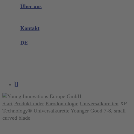
Instrumenten Wissen
Über uns
Unternehmen
Messen & Events
Kontakt
Produktreklamation
DE
DE
EN
search
account
Start
Produktfinder
Parodontologie
Universalküretten
XP
Technology® Universalkürette Younger Good 7-8, small
curved blade