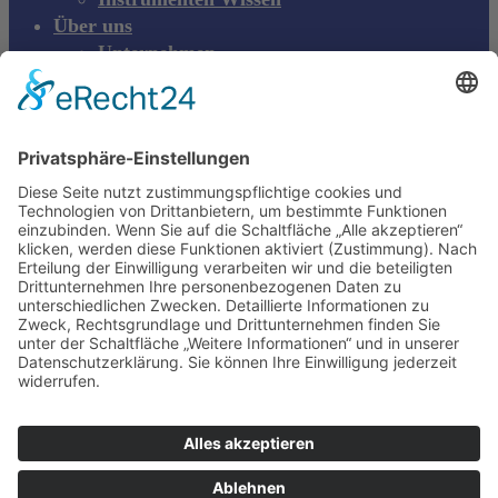
Über uns
Unternehmen
Messen & Events
Kontakt
Produktreklamation
DE
DE
EN
Young Innovations
Europe GmbH
Mittermaierstraße 31
69115 Heidelberg
Deutschland
+49 (0) 6221 4345442
info@ydnt.eu
Ihr Merkzettel