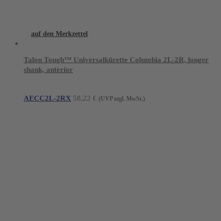
auf den Merkzettel
Talon Tough™ Universalkürette Columbia 2L-2R, longer
shank, anterior
AECC2L-2RX
58,22
€
(UVP zzgl. MwSt.)