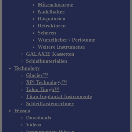
Mikrochirurgie
Nadelhalter
Raspatorien
Retraktoren
Scheren
Wurzelheber / Periotome
Weitere Instrumente
GALAXIE Kassetten
Schleifmaterialien
Technology
Glacier™
XP² Technology™
Talon Tough™
Titan Implantat Instrumente
Schleifkostenrechner
Wissen
Downloads
Videos
Instrumenten Wissen