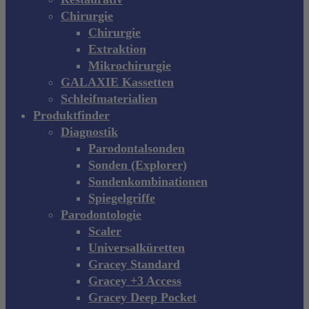
Chirurgie
Chirurgie
Extraktion
Mikrochirurgie
GALAXIE Kassetten
Schleifmaterialien
Produktfinder
Diagnostik
Parodontalsonden
Sonden (Explorer)
Sondenkombinationen
Spiegelgriffe
Parodontologie
Scaler
Universalküretten
Gracey Standard
Gracey +3 Access
Gracey Deep Pocket