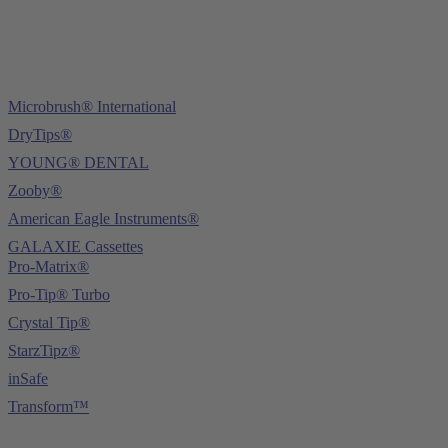
Microbrush® International
DryTips®
YOUNG® DENTAL
Zooby®
American Eagle Instruments®
GALAXIE Cassettes
Pro-Matrix®
Pro-Tip® Turbo
Crystal Tip®
StarzTipz®
inSafe
Transform™