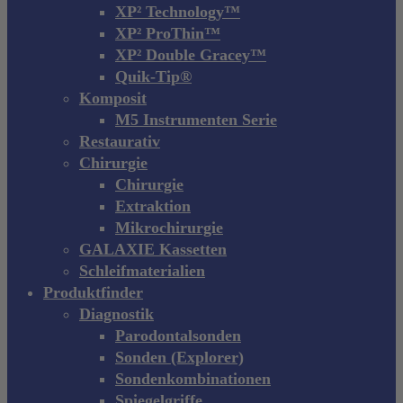
XP² Technology™
XP² ProThin™
XP² Double Gracey™
Quik-Tip®
Komposit
M5 Instrumenten Serie
Restaurativ
Chirurgie
Chirurgie
Extraktion
Mikrochirurgie
GALAXIE Kassetten
Schleifmaterialien
Produktfinder
Diagnostik
Parodontalsonden
Sonden (Explorer)
Sondenkombinationen
Spiegelgriffe