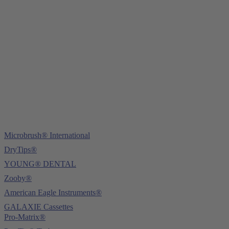
Young Innovations Europe GmbH
Mittermaierstraße 31
69115 Heidelberg
Tel.:
+49 (0) 6221 4345442
Fax: +49 (0) 6221 4539526
E-Mail:
info@ydnt.eu
Microbrush® International
DryTips®
YOUNG® DENTAL
Zooby®
American Eagle Instruments®
GALAXIE Cassettes
Pro-Matrix®