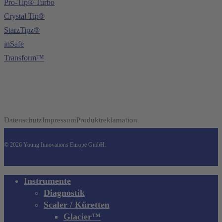
Pro-Tip® Turbo
Crystal Tip®
StarzTipz®
inSafe
Transform™
Datenschutz
Impressum
Produktreklamation
© 2026 Young Innovations Europe GmbH.
Close
Instrumente
Menu
Diagnostik
Scaler / Küretten
Glacier™