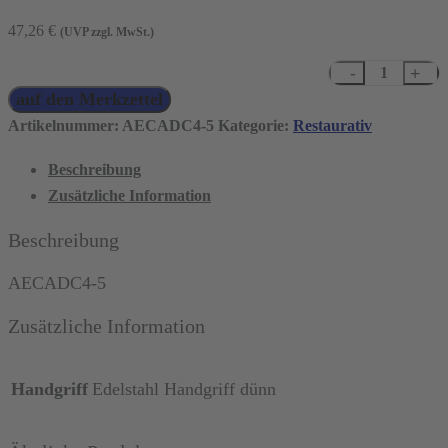
47,26
€
(UVP zzgl. MwSt.)
Discoid-
auf den Merkzettel
Cleoid
Carver
Artikelnummer:
AECADC4-5
Kategorie:
Restaurativ
4-
Beschreibung
5
Zusätzliche Information
Menge
Beschreibung
AECADC4-5
Zusätzliche Information
Handgriff
Edelstahl Handgriff dünn