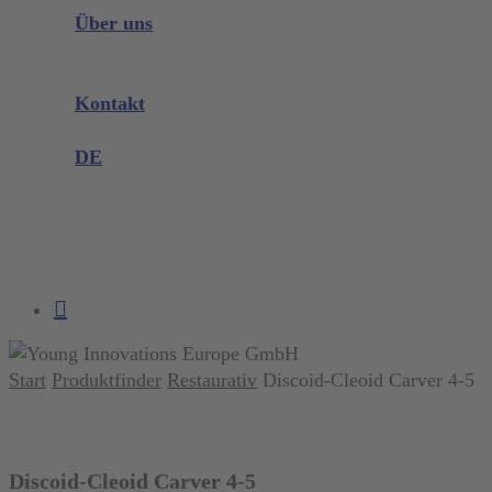
Instrumenten Wissen
Über uns
Unternehmen
Messen & Events
Kontakt
Produktreklamation
DE
DE
EN
search
account
Start
Produktfinder
Restaurativ
Discoid-Cleoid Carver 4-5
Discoid-Cleoid Carver 4-5