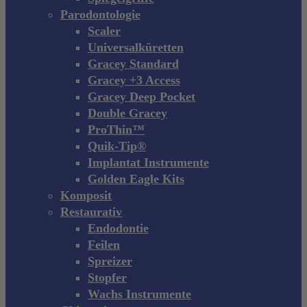
Parodontologie
Scaler
Universalküretten
Gracey Standard
Gracey +3 Access
Gracey Deep Pocket
Double Gracey
ProThin™
Quik-Tip®
Implantat Instrumente
Golden Eagle Kits
Komposit
Restaurativ
Endodontie
Feilen
Spreizer
Stopfer
Wachs Instrumente