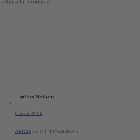
Ähnliche Produkte
auf den Merkzettel
Carver PFI 6
AECA6
45,01
€
(UVP zzgl. MwSt.)