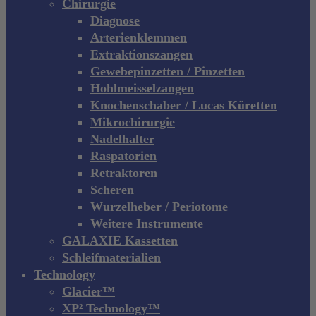
Chirurgie
Diagnose
Arterienklemmen
Extraktionszangen
Gewebepinzetten / Pinzetten
Hohlmeisselzangen
Knochenschaber / Lucas Küretten
Mikrochirurgie
Nadelhalter
Raspatorien
Retraktoren
Scheren
Wurzelheber / Periotome
Weitere Instrumente
GALAXIE Kassetten
Schleifmaterialien
Technology
Glacier™
XP² Technology™