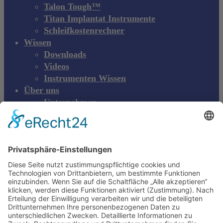
Talon Tough™
Titan Implantat Instrumente
Schleifkostenrechner
Wissen
Downloads
Videos
Instrumenten Wissen
Über uns
Unternehmen
Messen & Events
Kontakt
Produktreklamation
DE
DE
EN
Young Innovations
Europe GmbH
Mittermaierstraße 31