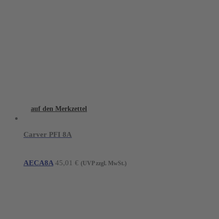
auf den Merkzettel
Carver PFI 8A
AECA8A
45,01
€
(UVP zzgl. MwSt.)