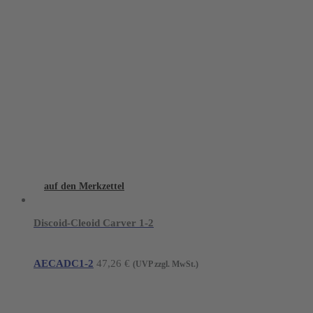
auf den Merkzettel
Discoid-Cleoid Carver 1-2
AECADC1-2
47,26
€
(UVP zzgl. MwSt.)