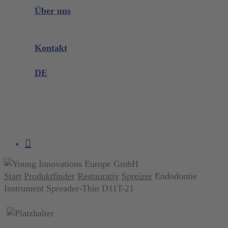
Instrumenten Wissen
Über uns
Unternehmen
Messen & Events
Kontakt
Produktreklamation
DE
DE
EN
search
account
Start
Produktfinder
Restaurativ
Spreizer
Endodontie
Instrument Spreader-Thin D11T-21