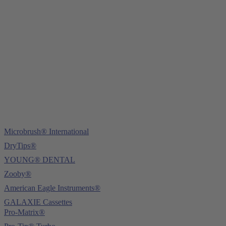
Young Innovations Europe GmbH
Mittermaierstraße 31
69115 Heidelberg
Tel.:
+49 (0) 6221 4345442
Fax: +49 (0) 6221 4539526
E-Mail:
info@ydnt.eu
Microbrush® International
DryTips®
YOUNG® DENTAL
Zooby®
American Eagle Instruments®
GALAXIE Cassettes
Pro-Matrix®