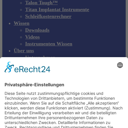
Talon Tough™
Titan Implantat Instrumente
Schleifkostenrechner
Wissen
Downloads
Videos
Instrumenten Wissen
Über uns
Unternehmen
Messen & Events
Kontakt
Produktreklamation
DE
DE
EN
Young Innovations
Europe GmbH
Mittermaierstraße 31