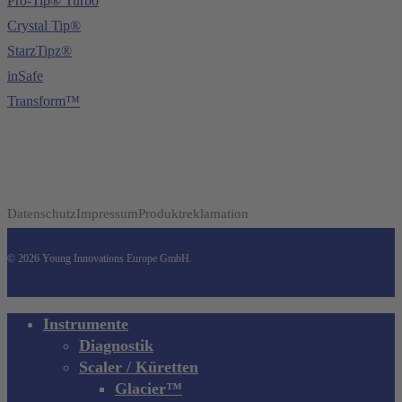
Pro-Tip® Turbo
Crystal Tip®
StarzTipz®
inSafe
Transform™
Datenschutz
Impressum
Produktreklamation
© 2026 Young Innovations Europe GmbH.
Close
Instrumente
Menu
Diagnostik
Scaler / Küretten
Glacier™