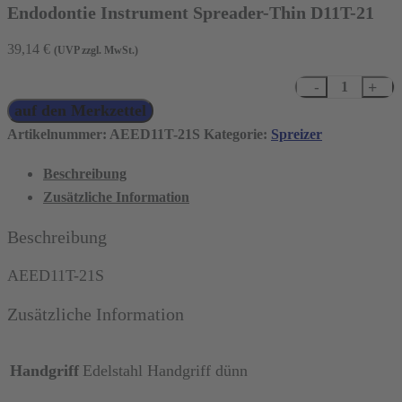
Endodontie Instrument Spreader-Thin D11T-21
39,14
€
(UVP zzgl. MwSt.)
Endodontie
auf den Merkzettel
Instrument
Spreader-
Artikelnummer:
AEED11T-21S
Kategorie:
Spreizer
Thin
Beschreibung
D11T-
Zusätzliche Information
21
Menge
Beschreibung
AEED11T-21S
Zusätzliche Information
Handgriff
Edelstahl Handgriff dünn