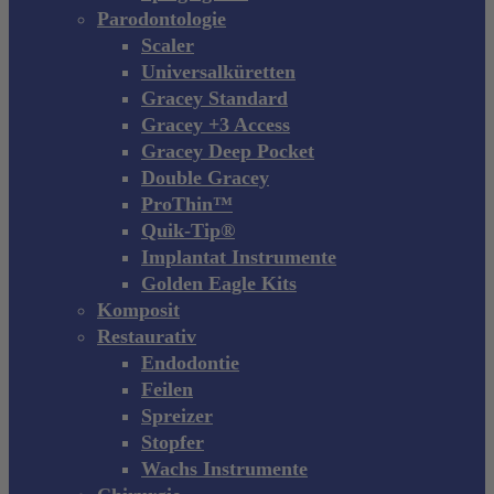
Parodontologie
Scaler
Universalküretten
Gracey Standard
Gracey +3 Access
Gracey Deep Pocket
Double Gracey
ProThin™
Quik-Tip®
Implantat Instrumente
Golden Eagle Kits
Komposit
Restaurativ
Endodontie
Feilen
Spreizer
Stopfer
Wachs Instrumente