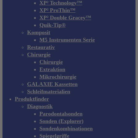
XP² Technology™
XP² ProThin™
XP² Double Gracey™
Quik-Tip®
Komposit
M5 Instrumenten Serie
Restaurativ
Chirurgie
Chirurgie
Extraktion
Mikrochirurgie
GALAXIE Kassetten
Schleifmaterialien
Produktfinder
Diagnostik
Parodontalsonden
Sonden (Explorer)
Sondenkombinationen
Spiegelgriffe