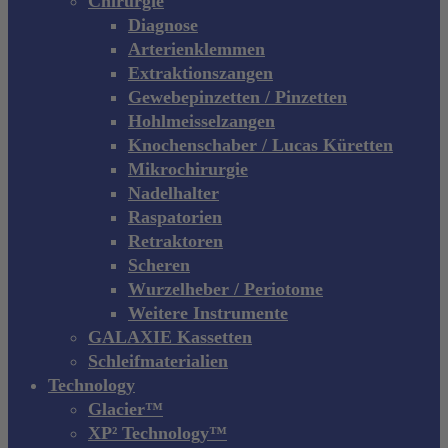
Chirurgie
Diagnose
Arterienklemmen
Extraktionszangen
Gewebepinzetten / Pinzetten
Hohlmeisselzangen
Knochenschaber / Lucas Küretten
Mikrochirurgie
Nadelhalter
Raspatorien
Retraktoren
Scheren
Wurzelheber / Periotome
Weitere Instrumente
GALAXIE Kassetten
Schleifmaterialien
Technology
Glacier™
XP² Technology™