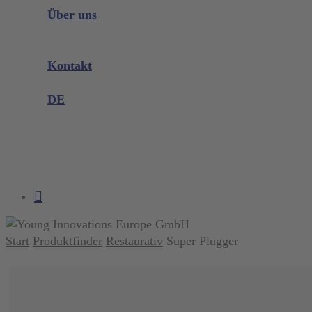
Instrumenten Wissen
Über uns
Unternehmen
Messen & Events
Kontakt
Produktreklamation
DE
DE
EN
search
account
Start
Produktfinder
Restaurativ
Super Plugger