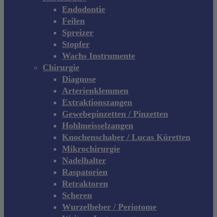
Endodontie
Feilen
Spreizer
Stopfer
Wachs Instrumente
Chirurgie
Diagnose
Arterienklemmen
Extraktionszangen
Gewebepinzetten / Pinzetten
Hohlmeisselzangen
Knochenschaber / Lucas Küretten
Mikrochirurgie
Nadelhalter
Raspatorien
Retraktoren
Scheren
Wurzelheber / Periotome