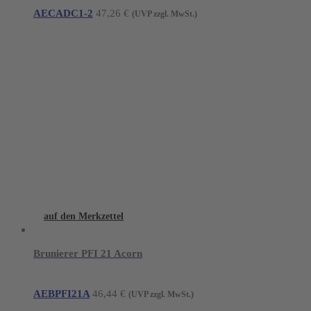
AECADC1-2
47,26
€
(UVP zzgl. MwSt.)
auf den Merkzettel
Brunierer PFI 21 Acorn
AEBPFI21A
46,44
€
(UVP zzgl. MwSt.)