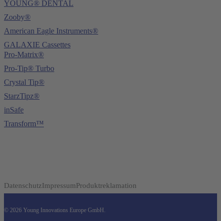
YOUNG® DENTAL
Zooby®
American Eagle Instruments®
GALAXIE Cassettes
Pro-Matrix®
Pro-Tip® Turbo
Crystal Tip®
StarzTipz®
inSafe
Transform™
Datenschutz
Impressum
Produktreklamation
© 2026 Young Innovations Europe GmbH.