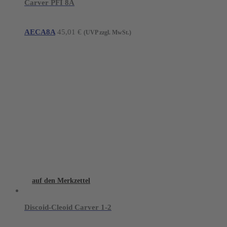
Carver PFI 8A
AECA8A
45,01
€
(UVP zzgl. MwSt.)
auf den Merkzettel
Discoid-Cleoid Carver 1-2