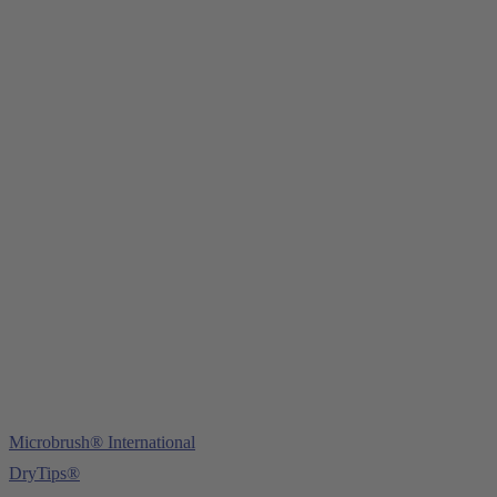
Young Innovations Europe GmbH
Mittermaierstraße 31
69115 Heidelberg
Tel.:
+49 (0) 6221 4345442
Fax: +49 (0) 6221 4539526
E-Mail:
info@ydnt.eu
Microbrush® International
DryTips®