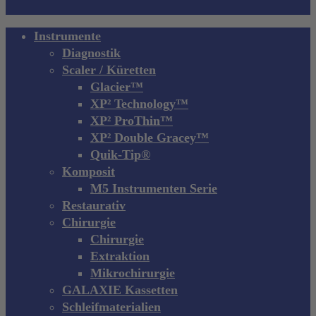
Close
Instrumente
Menu
Diagnostik
Scaler / Küretten
Glacier™
XP² Technology™
XP² ProThin™
XP² Double Gracey™
Quik-Tip®
Komposit
M5 Instrumenten Serie
Restaurativ
Chirurgie
Chirurgie
Extraktion
Mikrochirurgie
GALAXIE Kassetten
Schleifmaterialien