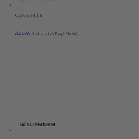
Carver PFI 6
AECA6
45,01
€
(UVP zzgl. MwSt.)
auf den Merkzettel