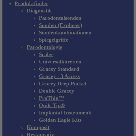
Produktfinder
Diagnostik
Parodontalsonden
Sonden (Explorer)
Sondenkombinationen
Spiegelgriffe
Parodontologie
Scaler
Universalküretten
Gracey Standard
Gracey +3 Access
Gracey Deep Pocket
Double Gracey
ProThin™
Quik-Tip®
Implantat Instrumente
Golden Eagle Kits
Komposit
Restaurativ